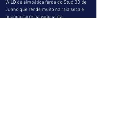
WILD da simpática farda do Stud 30 de 
Junho que rende muito na raia seca e 
quando corre na vanguarda, 
NEIGHBORHOODS ex- recordista da 
distância e muito bem montado, 
QUADRILHEIRO protagonista de cânter 
pouco animador mas que esquenta em 
corrida e a trinca do treinador Dulcino 
Guignoni (MICROCHIP, HELTER SKELTER 
e HOPEFULLY WINNER). Como 
repararam, prova lotérica onde o turfista 
deve seguir seus estudos e 
principalmente sua intuição.
NOB (11) = HOPEFULLY WINNER (09) = 
QUADRILHEIRO (06)
INDICAÇÕES FINAIS
ACUMULADA DE VENCEDOR => 2º: 09/ 