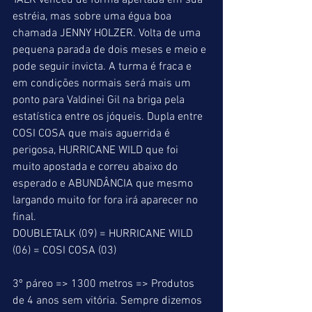
TALK venceu de forma apertada em sua 
estréia, mas sobre uma égua boa 
chamada JENNY HOLZER. Volta de uma 
pequena parada de dois meses e meio e 
pode seguir invicta. A turma é fraca e 
em condições normais será mais um 
ponto para Valdinei Gil na briga pela 
estatística entre os jóqueis. Dupla entre 
COSI COSA que mais aguerrida é 
perigosa, HURRICANE WILD que foi 
muito apostada e correu abaixo do 
esperado e ABUNDÂNCIA que mesmo 
largando muito for fora irá aparecer no 
final.
DOUBLETALK (09) = HURRICANE WILD 
(06) = COSI COSA (03)
3º páreo => 1300 metros => Produtos 
de 4 anos sem vitória. Sempre dizemos 