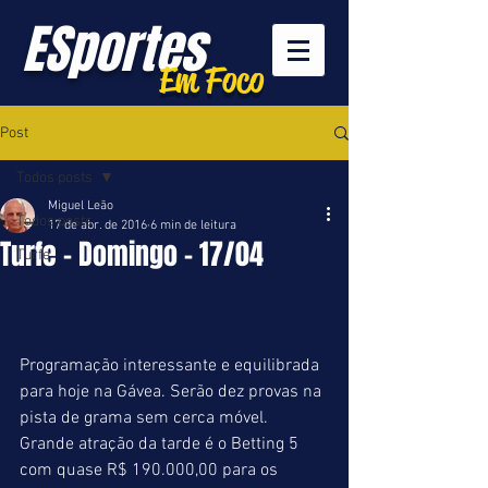
ESportes
Em Foco
Post
Todos posts
Miguel Leão
Todos posts
17 de abr. de 2016
6 min de leitura
Turfe - Domingo - 17/04
Turfe
Programação interessante e equilibrada 
para hoje na Gávea. Serão dez provas na 
pista de grama sem cerca móvel. 
Grande atração da tarde é o Betting 5 
com quase R$ 190.000,00 para os 