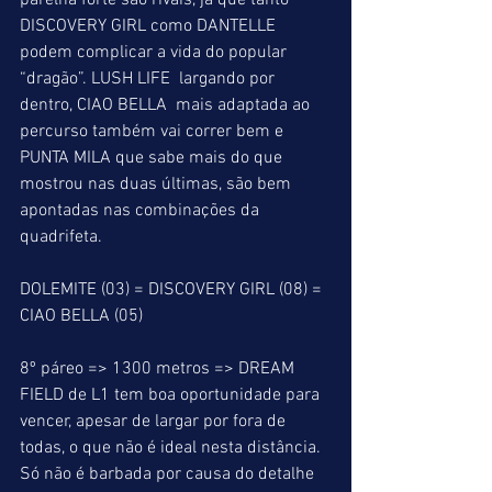
parelha forte são rivais, já que tanto 
DISCOVERY GIRL como DANTELLE 
podem complicar a vida do popular 
“dragão”. LUSH LIFE  largando por 
dentro, CIAO BELLA  mais adaptada ao 
percurso também vai correr bem e 
PUNTA MILA que sabe mais do que 
mostrou nas duas últimas, são bem 
apontadas nas combinações da 
quadrifeta.
DOLEMITE (03) = DISCOVERY GIRL (08) = 
CIAO BELLA (05)
8º páreo => 1300 metros => DREAM 
FIELD de L1 tem boa oportunidade para 
vencer, apesar de largar por fora de 
todas, o que não é ideal nesta distância. 
Só não é barbada por causa do detalhe 