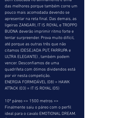
bem colocada no alinhamento é uma 
das melhores porque também corre um 
pouco mais acomodada devendo se 
apresentar na reta final. Das demais, as 
ligeiras ZANGARI, IT IS ROYAL e TROPPO 
BUONA deverão imprimir ritmo forte e 
tentar surpreender. Prova muito difícil, 
até porque as outras três que não 
citamos (DESEJADA PUT, FARRUPA e 
ULTRA ELEGANTE) , também podem 
vencer. Desconfiamos de uma 
quadrifeta com ótimos dividendos está 
por vir nesta competição.
ENERGIA FORMIDÁVEL (08) = HAWK 
ATTACK (03) = IT IS ROYAL (05)
10º páreo => 1500 metros => 
Finalmente saiu o páreo com o perfil 
ideal para o cavalo EMOTIONAL DREAM. 