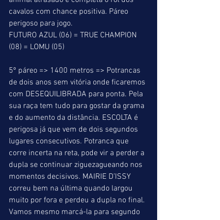
animal atrasado e completa o rol dos 
cavalos com chance positiva. Páreo 
perigoso para jogo.
FUTURO AZUL (06) = TRUE CHAMPION 
(08) = LOMU (05)
5º páreo => 1400 metros => Potrancas 
de dois anos sem vitória onde ficaremos 
com DESEQUILIBRADA para ponta. Pela 
sua raça tem tudo para gostar da grama 
e do aumento da distância. ESCOLTA é 
perigosa já que vem de dois segundos 
lugares consecutivos. Potranca que 
corre incerta na reta, pode vir a perder a 
dupla se continuar ziguezagueando nos 
momentos decisivos. MAIRIE D’ISSY 
correu bem na última quando largou 
muito por fora e perdeu a dupla no final. 
Vamos mesmo marcá-la para segundo 