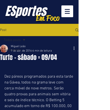
ESportes
Em Foco
Post
Todos posts
Miguel Leão
Todos posts
9 de abr. de 2016
6 min de leitura
Turfe - sábado = 09/04
Turfe
Dez páreos programados para esta tarde 
na Gávea, todos na grama leve com 
cerca móvel de nove metros. Serão 
quatro provas para animais sem vitória 
e seis de índice técnico. O Betting 5 
acumulado em torno de R$ 100.000, 00 