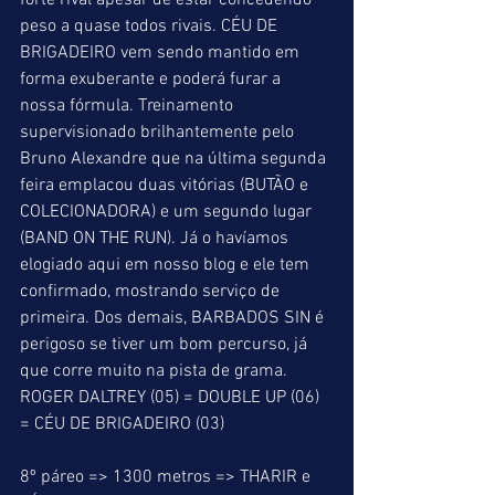
forte rival apesar de estar concedendo 
peso a quase todos rivais. CÉU DE 
BRIGADEIRO vem sendo mantido em 
forma exuberante e poderá furar a 
nossa fórmula. Treinamento 
supervisionado brilhantemente pelo 
Bruno Alexandre que na última segunda 
feira emplacou duas vitórias (BUTÃO e 
COLECIONADORA) e um segundo lugar 
(BAND ON THE RUN). Já o havíamos 
elogiado aqui em nosso blog e ele tem 
confirmado, mostrando serviço de 
primeira. Dos demais, BARBADOS SIN é 
perigoso se tiver um bom percurso, já 
que corre muito na pista de grama.
ROGER DALTREY (05) = DOUBLE UP (06) 
= CÉU DE BRIGADEIRO (03)
8º páreo => 1300 metros => THARIR e 