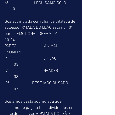
6º                         LEGUISAMO SOLO           
        01
Boa acumulada com chance dilatada de 
sucesso. PATADA DO LEÃO está no 10º 
páreo: EMOTIONAL DREAM (01)
10.04
PÁREO                           ANIMAL                   
  NÚMERO
 4º                                 CHICÃO                    
         03
 7º                                INVADER                  
         08
 9º                      DESEJADO OUSADO         
         07
Gostamos desta acumulada que 
certamente pagará bons dividendos em 
caso de sucesso. A PATADA DO LEÃO 