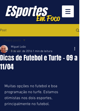
ESportes
Em Foco
Post
Todos posts
Miguel Leão
Todos posts
8 de abr. de 2016
1 min de leitura
Dicas de Futebol e Turfe - 09 a
Turfe
11/04
Muitas opções no futebol e boa 
programação no turfe. Estamos 
otimistas nos dois esportes, 
principalmente no futebol.