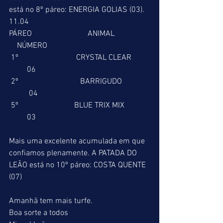
está no 8º páreo: ENERGIA GOLIAS (03).
11.04
PÁREO                            ANIMAL                  
    NÚMERO
 1º                             CRYSTAL CLEAR         
         06
 2º                               BARRIGUDO              
          04
 5º                            BLUE TRIX MIX             
         03
Mais uma excelente acumulada em que 
confiamos plenamente. A PATADA DO 
LEÃO está no 10º páreo: COSTA QUENTE 
(07)
Amanhã tem mais turfe.
Boa sorte a todos