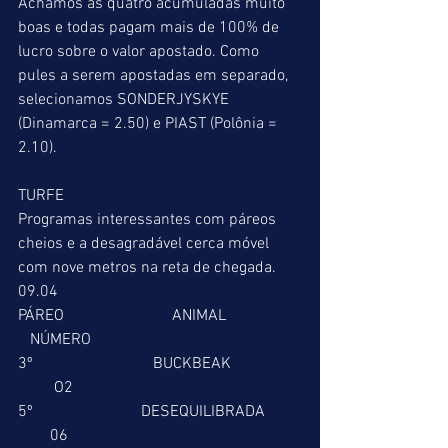
Achamos as quatro acumuladas muito 
boas e todas pagam mais de 100% de 
lucro sobre o valor apostado. Como 
pules a serem apostadas em separado, 
selecionamos SONDERJYSKYE 
(Dinamarca = 2.50) e PIAST (Polônia = 
2.10).
TURFE
Programas interessantes com páreos 
cheios e a desagradável cerca móvel 
com nove metros na reta de chegada.
09.04         
PÁREO                           ANIMAL                   
   NÚMERO
3º                              BUCKBEAK                 
         O2
5º                           DESEQUILIBRADA         
        06