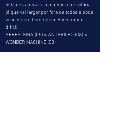
lista dos animais com chance de vitória, 
já que vai largar por fora de todos e pode 
vencer com bom rateio. Páreo muito 
difícil.
SERESTEIRA (05) = ANDARILHO (08) = 
WONDER MACHINE (03)
10º páreo (A) => Claiming I. Se 
confirmar sua última corrida, CAYMAN 
BANK irá repetir sem maiores 
dificuldades. É o único inscrito vindo de 
Centro de Treinamento e deverá vencer. 
Muito difícil a dupla entre o irregular 
ILVYRRHYTHM, WILBUR THUNDER que 
está sempre entre os primeiros, IKER 
CASILLAS que deverá correr muito se 
largar bem e BADMINTON vem de fácil 
triunfo e deve ser colocado nas 