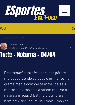
ESportes
Em Foco
Post
Todos posts
Miguel Leão
Todos posts
4 de abr. de 2016
5 min de leitura
Turfe - Noturna - 04/04
Turfe
Programação razoável com dez páreos 
marcados, sendo os quatro primeiros na 
grama macia com cerca móvel de seis 
metros e outros seis a serem realizados 
na areia macia. O Betting 5 como era 
bem previsível acumulou mais uma vez 