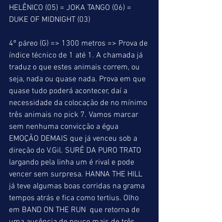
HELÊNICO (05) = JOKA TANGO (06) = 
DUKE OF MIDNIGHT (03)
4º páreo (G) => 1300 metros => Prova de 
índice técnico de 1 até 1. A chamada já 
traduz o que estes animais correm, ou 
seja, nada ou quase nada. Prova em que 
quase tudo poderá acontecer, daí a 
necessidade da colocação de no mínimo 
três animais no pick 7. Vamos marcar 
sem nenhuma convicção a égua 
EMOÇÃO DEMAIS que já venceu sob a 
direção do V.Gil. SURÊ DA PURO TRATO 
largando pela linha um é rival e pode 
vencer sem surpresa. HANNA THE HILL 
já teve algumas boas corridas na grama 
tempos atrás e fica como tertius. Olho 
em BAND ON THE RUN  que retorna de 