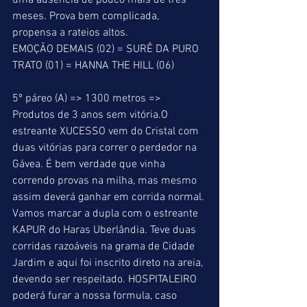
uma ausência de pouco mais de três 
meses. Prova bem complicada, 
propensa a rateios altos.
EMOÇÃO DEMAIS (02) = SURÊ DA PURO 
TRATO (01) = HANNA THE HILL (06)
5º páreo (A) => 1300 metros => 
Produtos de 3 anos sem vitória.O 
estreante XUCESSO vem do Cristal com 
duas vitórias para correr o perdedor na 
Gávea. É bem verdade que vinha 
correndo provas na milha, mas mesmo 
assim deverá ganhar em corrida normal. 
Vamos marcar a dupla com o estreante 
KAPUR do Haras Uberlândia. Teve duas 
corridas razoáveis na grama de Cidade 
Jardim e aqui foi inscrito direto na areia, 
devendo ser respeitado. HOSPITALEIRO 
poderá furar a nossa formula, caso 