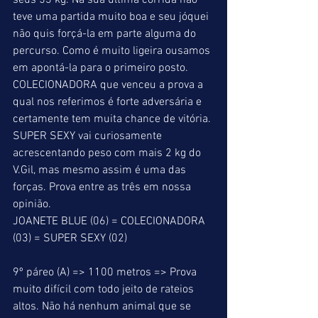
seus 53 kg. Na sua última corrida não 
teve uma partida muito boa e seu jóquei 
não quis forçá-la em parte alguma do 
percurso. Como é muito ligeira ousamos 
em apontá-la para o primeiro posto. 
COLECIONADORA que venceu a prova a 
qual nos referimos é forte adversária e 
certamente tem muita chance de vitória. 
SUPER SEXY vai curiosamente 
acrescentando peso com mais 2 kg do 
V.Gil, mas mesmo assim é uma das 
forças. Prova entre as três em nossa 
opinião.
JOANETE BLUE (06) = COLECIONADORA 
(03) = SUPER SEXY (02)
9º páreo (A) => 1100 metros => Prova 
muito difícil com todo jeito de rateios 
altos. Não há nenhum animal que se 