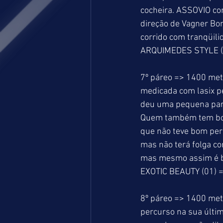
cocheira. ASSOVIO co
direção de Vagner Bor
corrido com tranqüili
ARQUIMEDES STYLE (0
7º páreo => 1400 met
medicada com lasix p
deu uma pequena para
Quem também tem boa
que não teve bom per
mas não terá folga co
mas mesmo assim é b
EXOTIC BEAUTY (01) 
8º páreo => 1400 met
percurso na sua últim