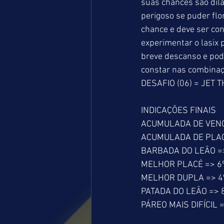
suas chances são dila
perigoso se puder flo
chance e deve ser con
experimentar o lasix 
breve descanso e pode
constar nas combinaçõ
DESAFIO (06) = JET T
INDICAÇÕES FINAIS
ACUMULADA DE VENCED
ACUMULADA DE PLACÉ 
BARBADA DO LEÃO => 
MELHOR PLACÉ => 6º
MELHOR DUPLA => 4º
PATADA DO LEÃO => 8
PÁREO MAIS DIFÍCIL =