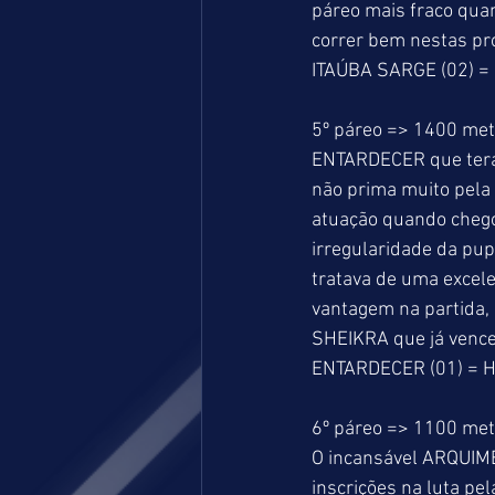
páreo mais fraco qua
correr bem nestas pr
ITAÚBA SARGE (02) = 
5º páreo => 1400 metr
ENTARDECER que terá 
não prima muito pela 
atuação quando chego
irregularidade da pup
tratava de uma excele
vantagem na partida,
SHEIKRA que já venceu
ENTARDECER (01) = H
6º páreo => 1100 metr
O incansável ARQUIME
inscrições na luta pe