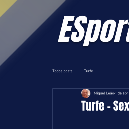
ESpor
Todos posts
Turfe
Miguel Leão
1 de abr
Turfe - Se