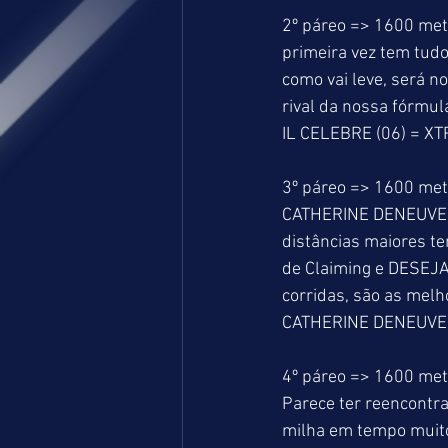
2º páreo => 1600 met
primeira vez tem tudo
como vai leve, será n
rival da nossa fórmu
IL CELEBRE (06) = XT
3º páreo => 1600 met
CATHERINE DENEUVE qu
distâncias maiores t
de Claiming e DESEJ
corridas, são as melh
CATHERINE DENEUVE (
4º páreo => 1600 met
Parece ter reencontr
milha em tempo muito