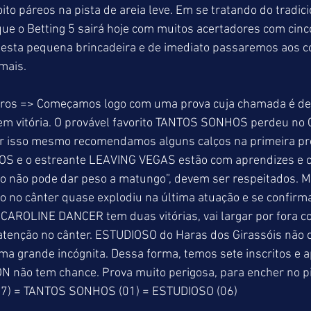
o páreos na pista de areia leve. Em se tratando do tradicio
ue o Betting 5 sairá hoje com muitos acertadores com cinc
 esta pequena brincadeira e de imediato passaremos aos c
 mais.
ros => Começamos logo com uma prova cuja chamada é des
em vitória. O provável favorito TANTOS SONHOS perdeu no 
r isso mesmo recomendamos alguns calços na primeira pro
HOS e o estreante LEAVING VEGAS estão com aprendizes e
 não pode dar peso a matungo”, devem ser respeitados. 
o no cânter quase explodiu na última atuação e se confirm
 CAROLINE DANCER tem duas vitórias, vai largar por fora c
atenção no cânter. ESTUDIOSO do Haras dos Girassóis não 
uma grande incógnita. Dessa forma, temos sete inscritos e
 não tem chance. Prova muito perigosa, para encher no pi
7) = TANTOS SONHOS (01) = ESTUDIOSO (06)