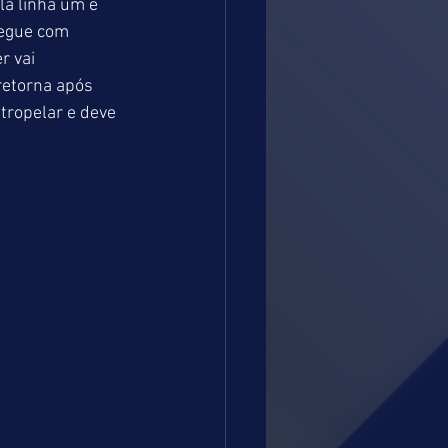
la linha um é 
segue com 
 vai 
retorna após 
tropelar e deve 