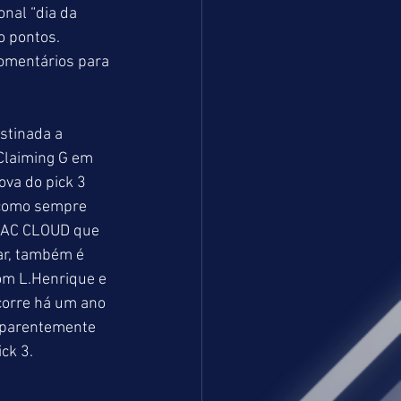
nal “dia da 
o pontos.
omentários para 
tinada a 
Claiming G em 
va do pick 3 
 como sempre 
MAC CLOUD que 
ar, também é 
om L.Henrique e 
corre há um ano 
 aparentemente 
ck 3.