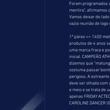
Foram programados oit
mentira”, afirmamos q
Vamos deixar de lado
vazia reunião de logo
1º páreo => 1400 met
produtos de 4 anos s
uma marca fraca e po
inicial. CAMPEÃO AT
dizemos que “matungo
costuma passar bonit
perigoso. A estreante
deve ser olhada com 
e meio e se trata de 
apenas FRIDAY ACTEON
CAROLINE DANCER (0