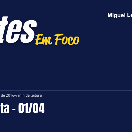
tes
Miguel L
Em Foco
. de 2016
4 min de leitura
xta - 01/04