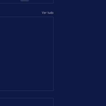
Ver tudo
 = TERÇA-FEIRA = 04.08.26 =