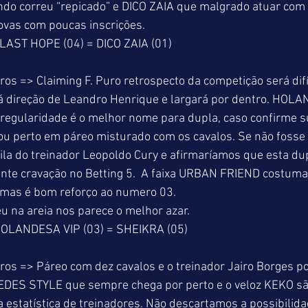
ndo correu “repicado” e DICO ZAIA que malgrado atuar com
ovas com poucas inscrições.
LAST HOPE (04) = DICO ZAIA (01)
os => Claiming F. Puro retrospecto da competição será difíc
direção de Leandro Henrique e largará por dentro. HOLA
regularidade é o melhor nome para dupla, caso confirme s
u perto em páreo misturado com os cavalos. Se não fosse 
ila do treinador Leopoldo Cury e afirmaríamos que esta du
nte cravação no Betting 5.  A faixa URBAN FRIEND costuma d
 mas é bom reforço ao numero 03.
 na areia nos parece o melhor azar.
OLANDESA VIP (03) = SHEIKRA (05)
os => Páreo com dez cavalos e o treinador Jairo Borges pos
DES STYLE que sempre chega por perto e o veloz KEKO sã
la estatística de treinadores. Não descartamos a possibilid