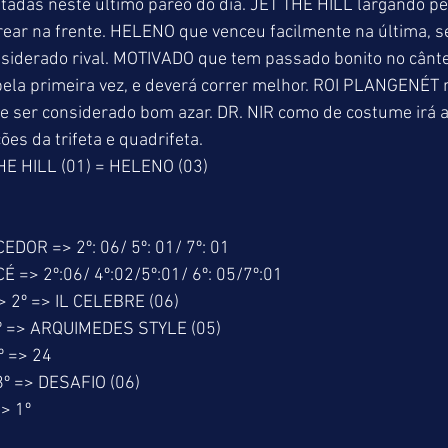
tadas neste último páreo do dia. JET THE HILL largando pe
rear na frente. HELENO que venceu facilmente na última, 
siderado rival. MOTIVADO que tem passado bonito no cânter
pela primeira vez, e deverá correr melhor. ROI PLANGENÉT 
 ser considerado bom azar. DR. NIR como de costume irá a
es da trifeta e quadrifeta.
HE HILL (01) = HELENO (03)
OR => 2º: 06/ 5º: 01/ 7º: 01
=> 2º:06/ 4º:02/5º:01/ 6º: 05/7º:01
2º => IL CELEBRE (06)
 => ARQUIMEDES STYLE (05)
 => 24
º => DESAFIO (06)
> 1º