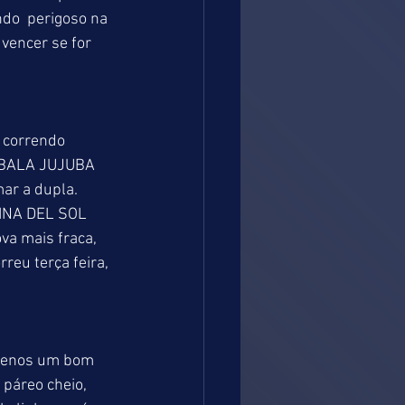
do  perigoso na 
vencer se for 
 correndo 
. BALA JUJUBA 
r a dupla. 
INA DEL SOL 
a mais fraca, 
eu terça feira, 
 menos um bom 
 páreo cheio, 