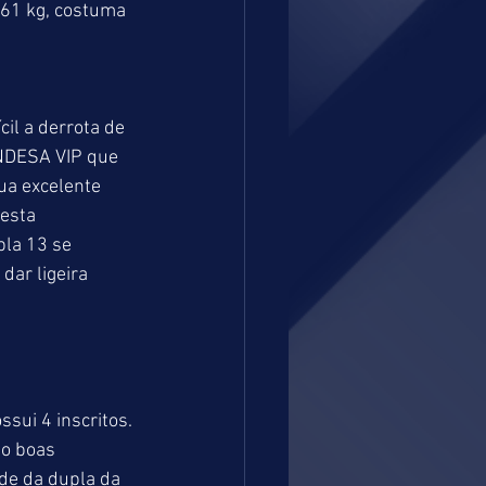
 61 kg, costuma 
il a derrota de 
NDESA VIP que 
ua excelente 
esta 
pla 13 se 
ar ligeira 
sui 4 inscritos. 
o boas 
ade da dupla da 