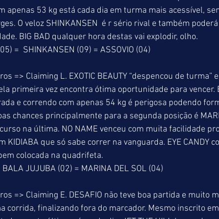
m apenas 53 kg está cada dia em turma mais acessível, sen
ges. O veloz SHINKANSEN  é r sério rival e também poderá 
dade. BIG BAD qualquer hora destas vai explodir, olho.
5) =  SHINKANSEN (09) = ASSOVIO (04)
ros => Claiming L. EXOTIC BEAUTY “despencou de turma” e
ela primeira vez encontra ótima oportunidade para vencer
da e correndo com apenas 54 kg é perigosa podendo forma
s chances principalmente para a segunda posição é MAR
curso na última. NO NAME venceu com muita facilidade prov
m KIDIABA que só sabe correr na vanguarda. EYE CANDY corr
em colocada na quadrifeta.
= BALA JUJUBA (02) = MARINA DEL SOL (04)
ros => Claiming E. DESAFIO não teve boa partida e muito
a corrida, finalizando fora do marcador. Mesmo inscrito em