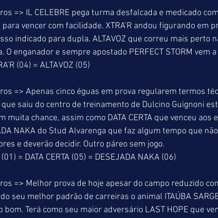
ros => IL CELEBRE pega turma desfalcada e medicado com 
 para vencer com facilidade. XTRA’R andou figurando em p
osso indicado para dupla. ALTAVOZ que correu mais perto na
la. O enganador e sempre apostado PERFECT STORM vem a 
RA’R (04) = ALTAVOZ (05)
ros => Apenas cinco éguas em prova regularem termos téc
e saiu do centro de treinamento de Dulcino Guignoni est
em muita chance, assim como DATA CERTA que venceu aos e
ADA NAKA do Stud Alvarenga que faz algum tempo que não
ores e deverão decidir. Outro páreo sem jogo.
01) = DATA CERTA (05) = DESEJADA NAKA (06)
ros => Melhor prova de hoje apesar do campo reduzido com 
ado seu melhor padrão de carreiras o animal ITAÚBA SARGE
 bom. Terá como seu maior adversário LAST HOPE que ven