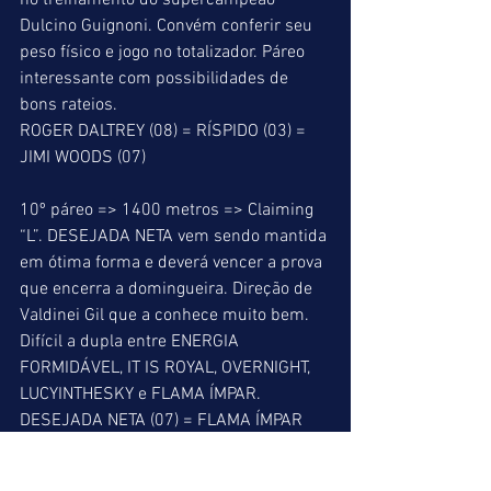
no treinamento do supercampeão 
Dulcino Guignoni. Convém conferir seu 
peso físico e jogo no totalizador. Páreo 
interessante com possibilidades de 
bons rateios. 
ROGER DALTREY (08) = RÍSPIDO (03) = 
JIMI WOODS (07) 
10º páreo => 1400 metros => Claiming 
“L”. DESEJADA NETA vem sendo mantida 
em ótima forma e deverá vencer a prova 
que encerra a domingueira. Direção de 
Valdinei Gil que a conhece muito bem. 
Difícil a dupla entre ENERGIA 
FORMIDÁVEL, IT IS ROYAL, OVERNIGHT, 
LUCYINTHESKY e FLAMA ÍMPAR. 
DESEJADA NETA (07) = FLAMA ÍMPAR 
(09) = OVERNIGHT (04) 