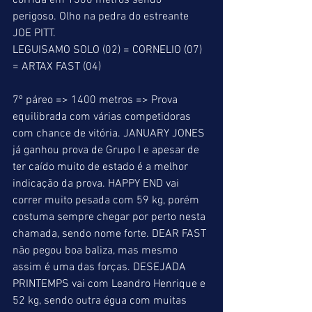
corrida em 1300 metros sendo 
perigoso. Olho na pedra do estreante 
JOE PITT. 
LEGUISAMO SOLO (02) = CORNELIO (07) 
= ARTAX FAST (04) 
7º páreo => 1400 metros => Prova 
equilibrada com várias competidoras 
com chance de vitória. JANUARY JONES 
já ganhou prova de Grupo I e apesar de 
ter caído muito de estado é a melhor 
indicação da prova. HAPPY END vai 
correr muito pesada com 59 kg, porém 
costuma sempre chegar por perto nesta 
chamada, sendo nome forte. DEAR FAST 
não pegou boa baliza, mas mesmo 
assim é uma das forças. DESEJADA 
PRINTEMPS vai com Leandro Henrique e 
52 kg, sendo outra égua com muitas 