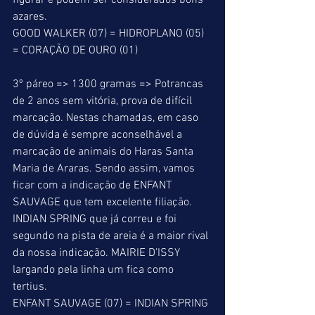
figurar e podem ser considerados bons 
azares. 
GOOD WALKER (07) = HIDROPLANO (05) 
= CORAÇÃO DE OURO (01) 
3º páreo => 1300 gramas => Potrancas 
de 2 anos sem vitória, prova de difícil 
marcação. Nestas chamadas, em caso 
de dúvida é sempre aconselhável a 
marcação de animais do Haras Santa 
Maria de Araras. Sendo assim, vamos 
ficar com a indicação de ENFANT 
SAUVAGE que tem excelente filiação. 
INDIAN SPRING que já correu e foi 
segundo na pista de areia é a maior rival 
da nossa indicação. MAIRIE D’ISSY 
largando pela linha um fica como 
tertius. 
ENFANT SAUVAGE (07) = INDIAN SPRING 