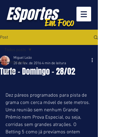
ESportes
Em Foco
Post
Todos posts
Miguel Leão
Todos posts
28 de fev. de 2016
4 min de leitura
Turfe - Domingo - 28/02
Turfe
Dez páreos programados para pista de 
grama com cerca móvel de sete metros. 
Uma reunião sem nenhum Grande 
Prêmio nem Prova Especial, ou seja, 
corridas sem grandes atrações. O 
Betting 5 como já prevíamos ontem 