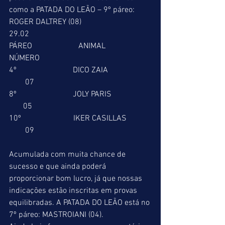
como a PATADA DO LEÃO – 9º páreo: 
ROGER DALTREY (08) 
29.02 
PÁREO                       ANIMAL                       
NÚMERO  
4º                            DICO ZAIA                     
        07 
8º                            JOLY PARIS                    
       05 
10º                          IKER CASILLAS            
        09 
Acumulada com muita chance de 
sucesso e que ainda poderá 
proporcionar bom lucro, já que nossas 
indicações estão inscritas em provas 
equilibradas. A PATADA DO LEÃO está no 
7º páreo: MASTROIANI (04). 