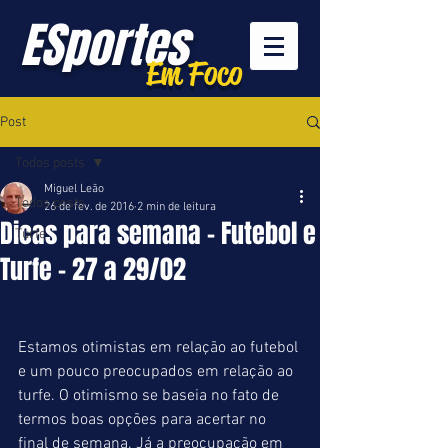
ESportes
Em Foco
Post
Todos posts
Miguel Leão
Todos posts
26 de fev. de 2016
2 min de leitura
Dicas para semana - Futebol e
Turfe
Turfe - 27 a 29/02
Estamos otimistas em relação ao futebol 
e um pouco preocupados em relação ao 
turfe. O otimismo se baseia no fato de 
termos boas opções para acertar no 
final de semana. Já a preocupação em 