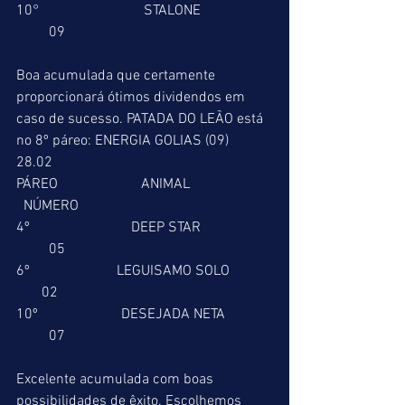
10°                             STALONE                    
         09 
Boa acumulada que certamente 
proporcionará ótimos dividendos em 
caso de sucesso. PATADA DO LEÃO está 
no 8º páreo: ENERGIA GOLIAS (09) 
28.02 
PÁREO                       ANIMAL                       
  NÚMERO 
4º                            DEEP STAR                    
         05 
6º                        LEGUISAMO SOLO            
       02 
10º                       DESEJADA NETA             
         07 
Excelente acumulada com boas 
possibilidades de êxito. Escolhemos 