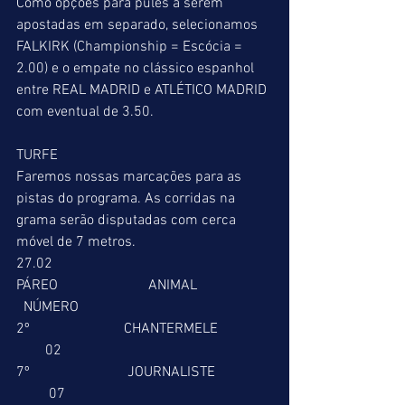
Como opções para pules a serem 
apostadas em separado, selecionamos 
FALKIRK (Championship = Escócia = 
2.00) e o empate no clássico espanhol 
entre REAL MADRID e ATLÉTICO MADRID 
com eventual de 3.50. 
TURFE 
Faremos nossas marcações para as 
pistas do programa. As corridas na 
grama serão disputadas com cerca 
móvel de 7 metros. 
27.02 
PÁREO                         ANIMAL                     
  NÚMERO 
2º                          CHANTERMELE               
        02 
7º                           JOURNALISTE                
         07 