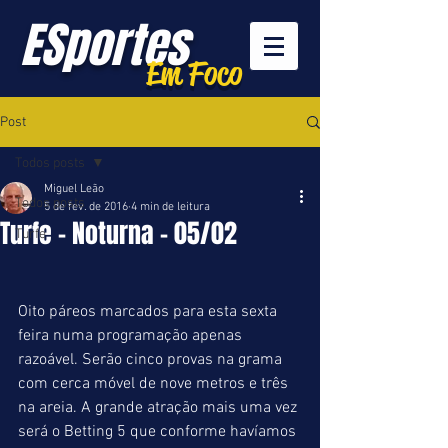
ESportes
Em Foco
Post
Todos posts
Miguel Leão
Todos posts
5 de fev. de 2016
4 min de leitura
Turfe - Noturna - 05/02
Turfe
Oito páreos marcados para esta sexta 
feira numa programação apenas 
razoável. Serão cinco provas na grama 
com cerca móvel de nove metros e três 
na areia. A grande atração mais uma vez 
será o Betting 5 que conforme havíamos 