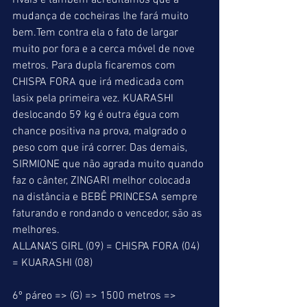
rivais e também acreditamos que a 
mudança de cocheiras lhe fará muito 
bem.Tem contra ela o fato de largar 
muito por fora e a cerca móvel de nove 
metros. Para dupla ficaremos com 
CHISPA FORA que irá medicada com 
lasix pela primeira vez. KUARASHI 
deslocando 59 kg é outra égua com 
chance positiva na prova, malgrado o 
peso com que irá correr. Das demais, 
SIRMIONE que não agrada muito quando 
faz o cânter, ZINGARI melhor colocada 
na distância e BEBÊ PRINCESA sempre 
faturando e rondando o vencedor, são as 
melhores. 
ALLANA’S GIRL (09) = CHISPA FORA (04) 
= KUARASHI (08) 
6º páreo => (G) => 1500 metros => 