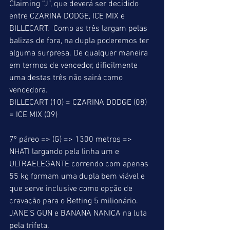
Claiming “J”, que deverá ser decidido 
entre CZARINA DODGE, ICE MIX e 
BILLECART.  Como as três largam pelas 
balizas de fora, na dupla poderemos ter 
alguma surpresa. De qualquer maneira 
em termos de vencedor, dificilmente 
uma destas três não sairá como 
vencedora. 
BILLECART (10) = CZARINA DODGE (08) 
= ICE MIX (09) 
7º páreo => (G) => 1300 metros => 
NHATI largando pela linha um e 
ULTRAELEGANTE correndo com apenas 
55 kg formam uma dupla bem viável e 
que serve inclusive como opção de 
cravação para o Betting 5 milionário. 
JANE’S GUN e BANANA NANICA na luta 
pela trifeta. 