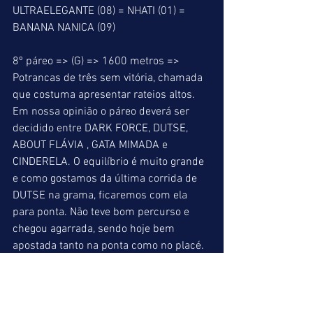
ULTRAELEGANTE (08) = NHATI (01) = 
BANANA NANICA (09) 
8º páreo => (G) => 1600 metros => 
Potrancas de três sem vitória, chamada 
que costuma apresentar rateios altos. 
Em nossa opinião o páreo deverá ser 
decidido entre DARK FORCE, DUTSE, 
ABOUT FLÁVIA , GATA MIMADA e 
CINDERELA. O equilíbrio é muito grande 
e como gostamos da última corrida de 
DUTSE na grama, ficaremos com ela 
para ponta. Não teve bom percurso e 
chegou agarrada, sendo hoje bem 
apostada tanto na ponta como no placé. 
DUTSE (07) = DARK FORCE (02) = 
CINDERELA (10) 