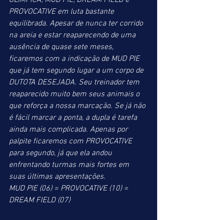
OLÍMPICA, MUD PIE, DREAM FIELD e 
PROVOCATIVE em luta bastante 
equilibrada. Apesar de nunca ter corrido 
na areia e estar reaparecendo de uma 
ausência de quase sete meses, 
ficaremos com a indicação de MUD PIE 
que já tem segundo lugar a um corpo de 
DUTOTA DESEJADA. Seu treinador tem 
reaparecido muito bem seus animais o 
que reforça a nossa marcação. Se já não 
é fácil marcar a ponta, a dupla é tarefa 
ainda mais complicada. Apenas por 
palpite ficaremos com PROVOCATIVE 
para segundo, já que ela andou 
enfrentando turmas mais fortes em 
suas últimas apresentações.
MUD PIE (06) = PROVOCATIVE (10) = 
DREAM FIELD (07)