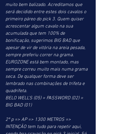
muito bem balizado. Acreditamos que 
será decidido entre estes dois cavalos o 
primeiro páreo do pick 3. Quem quiser 
acrescentar algum cavalo na sua 
acumulada que tem 100% de 
bonificação, sugerimos BIG BAD que 
apesar de vir de vitória na areia pesada, 
sempre preferiu correr na grama. 
EUROZONE está bem montado, mas 
sempre correu muito mais numa grama 
seca. De qualquer forma deve ser 
lembrado nas combinações de trifeta e 
quadrifeta.
BELO WELL’S (05) = PASSWORD (02) = 
BIG BAD (01)
2º p => AP => 1300 METROS => 
INTENÇÃO tem tudo para repetir aqui, 