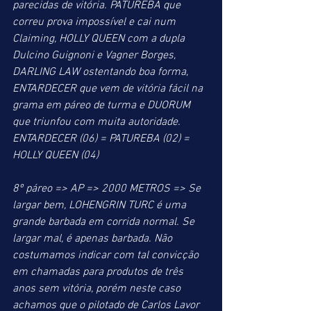
parecidas de vitória. PATUREBA que 
correu prova impossível e cai num 
Claiming, HOLLY QUEEN com a dupla 
Dulcino Guignoni e Vagner Borges, 
DARLING LAW ostentando boa forma, 
ENTARDECER que vem de vitória fácil na 
grama em páreo de turma e DUORUM 
que triunfou com muita autoridade.
ENTARDECER (06) = PATUREBA (02) = 
HOLLY QUEEN (04)
8º páreo => AP => 2000 METROS => Se 
largar bem, LOHENGRIN TURC é uma 
grande barbada em corrida normal. Se 
largar mal, é apenas barbada. Não 
costumamos indicar com tal convicção 
em chamadas para produtos de três 
anos sem vitória, porém neste caso 
achamos que o pilotado de Carlos Lavor 