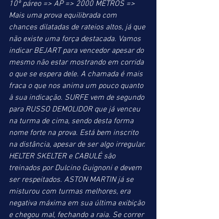
10º páreo => AP => 2000 METROS => 
Mais uma prova equilibrada com 
chances dilatadas de rateios altos, já que 
não existe uma força destacada. Vamos 
indicar BEJART para vencedor apesar do 
mesmo não estar mostrando em corrida 
o que se espera dele. A chamada é mais 
fraca o que nos anima um pouco quanto 
à sua indicação. SURFE vem de segundo 
para RUSSO DEMOLIDOR que já venceu 
na turma de cima, sendo desta forma 
nome forte na prova. Está bem inscrito 
na distância, apesar de ser algo irregular. 
HELTER SKELTER e CABULÉ são 
treinados por Dulcino Guignoni e devem 
ser respeitados. ASTON MARTIN já se 
misturou com turmas melhores, era 
negativa máxima em sua última exibição 
e chegou mal, fechando a raia. Se correr 