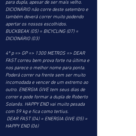
para dupla, apesar de ser mais velho. 
DICIONÁRIO não corre deste setembro e 
também deverá correr muito podendo 
apertar os nossos escolhidos.
BUCKBEAK (05) = BICYCLING (07) = 
DICIONÁRIO (03)
4º p => GP => 1300 METROS => DEAR 
FAST correu bem prova forte na última e 
nos parece o melhor nome para ponta. 
Poderá correr na frente sem ser muito 
incomodada e vencer de um extremo ao 
outro. ENERGIA GIVE tem seus dias de 
correr e pode formar a dupla de Roberto 
Solanês. HAPPY END vai muito pesada 
com 59 kg e fica como tertius.
 DEAR FAST (04) = ENERGIA GIVE (05) = 
HAPPY END (06)