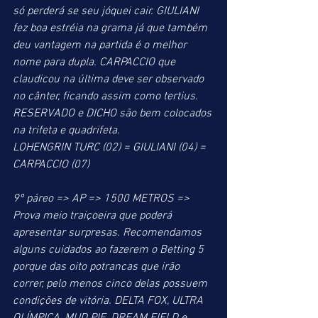
só perderá se seu jóquei cair. GIULIANI 
fez boa estréia na grama já que também 
deu vantagem na partida é o melhor 
nome para dupla. CARPACCIO que 
claudicou na última deve ser observado 
no cânter, ficando assim como tertius. 
RESERVADO e DICHO são bem colocados 
na trifeta e quadrifeta.
LOHENGRIN TURC (02) = GIULIANI (04) = 
CARPACCIO (07)
9º páreo => AP => 1500 METROS => 
Prova meio traiçoeira que poderá 
apresentar surpresas. Recomendamos 
alguns cuidados ao fazerem o Betting 5 
porque das oito potrancas que irão 
correr, pelo menos cinco delas possuem 
condições de vitória. DELTA FOX, ULTRA 