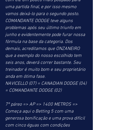
com ele um pouco mais poupado para 
uma partida final, e por isso mesmo 
vamos deixá-lo para o segundo posto. 
COMANDANTE DODGE teve alguns 
problemas após seu último triunfo em 
junho e evidentemente pode furar nossa 
fórmula na base da categoria. Dos 
demais, acreditamos que ONZANEIRO 
que a exemplo do nosso escolhido tem 
seis anos, deverá correr bastante. Seu 
treinador é muito bom e seu proprietário 
anda em ótima fase.
NAVICELLO (07) = CANADIAN DODGE (04) 
= COMANDANTE DODGE (02)
7º páreo => AP => 1400 METROS => 
Começa aqui o Betting 5 com uma 
generosa bonificação e uma prova difícil 
com cinco éguas com condições 