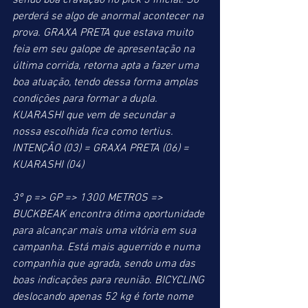
sendo boa cravação no pick 3 inicial. Só 
perderá se algo de anormal acontecer na 
prova. GRAXA PRETA que estava muito 
feia em seu galope de apresentação na 
última corrida, retorna apta a fazer uma 
boa atuação, tendo dessa forma amplas 
condições para formar a dupla. 
KUARASHI que vem de secundar a 
nossa escolhida fica como tertius.
INTENÇÃO (03) = GRAXA PRETA (06) = 
KUARASHI (04)
3º p => GP => 1300 METROS => 
BUCKBEAK encontra ótima oportunidade 
para alcançar mais uma vitória em sua 
campanha. Está mais aguerrido e numa 
companhia que agrada, sendo uma das 
boas indicações para reunião. BICYCLING 
deslocando apenas 52 kg é forte nome 