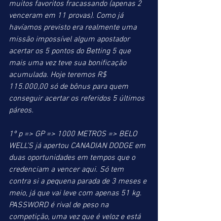
muitos favoritos fracassando (apenas 2 
venceram em 11 provas). Como já 
havíamos previsto era realmente uma 
missão impossível algum apostador 
acertar os 5 pontos do Betting 5 que 
mais uma vez teve sua bonificação 
acumulada. Hoje teremos R$ 
115.000,00 só de bônus para quem 
conseguir acertar os referidos 5 últimos 
páreos.
1º p => GP => 1000 METROS => BELO 
WELL’S já apertou CANADIAN DODGE em 
duas oportunidades em tempos que o 
credenciam a vencer aqui. Só tem 
contra si a pequena parada de 3 meses e 
meio, já que vai leve com apenas 51 kg. 
PASSWORD é rival de peso na 
competição, uma vez que é veloz e está 