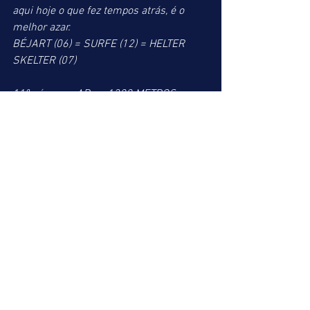
aqui hoje o que fez tempos atrás, é o 
melhor azar.
BÉJART (06) = SURFE (12) = HELTER 
SKELTER (07)
11º páreo => AP => 1300 METROS => 
Três éguas se destacam no campo da 
prova e deverão decidir. PASSE LIVRE 
que correu bem misturada com os 
cavalos tendo chegado perto de SAFARI 
DIAMOND, I’M DREAMER fá cil vencedora 
em prova fraca com tempo bom para 
esta turma e DESEJADA INDY que atuou 
em prova de índice superior e retorna à 
chamada onde costuma correr bem. 
Pensamos que quem colocar estas três 
éguas no pick 3 final, irá acertar. Das 
demais, ULTRA ELEGANTE tem chance 