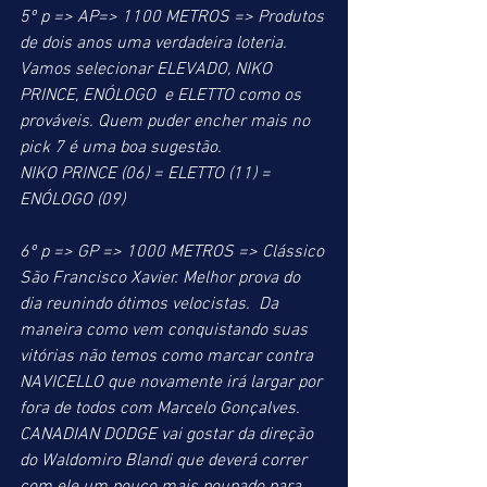
5º p => AP=> 1100 METROS => Produtos 
de dois anos uma verdadeira loteria. 
Vamos selecionar ELEVADO, NIKO 
PRINCE, ENÓLOGO  e ELETTO como os 
prováveis. Quem puder encher mais no 
pick 7 é uma boa sugestão.
NIKO PRINCE (06) = ELETTO (11) = 
ENÓLOGO (09)
6º p => GP => 1000 METROS => Clássico 
São Francisco Xavier. Melhor prova do 
dia reunindo ótimos velocistas.  Da 
maneira como vem conquistando suas 
vitórias não temos como marcar contra 
NAVICELLO que novamente irá largar por 
fora de todos com Marcelo Gonçalves. 
CANADIAN DODGE vai gostar da direção 
do Waldomiro Blandi que deverá correr 