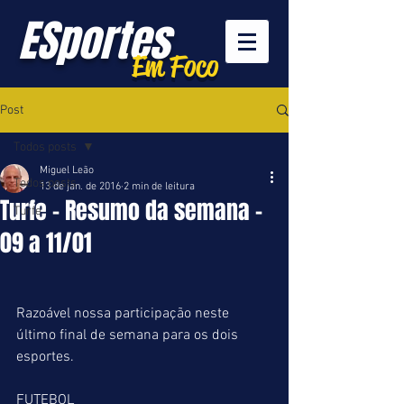
ESportes
Em Foco
Post
Todos posts
Miguel Leão
Todos posts
13 de jan. de 2016
2 min de leitura
Turfe - Resumo da semana -
Turfe
09 a 11/01
Razoável nossa participação neste 
último final de semana para os dois 
esportes. 
FUTEBOL 