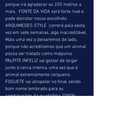
porque irá agradecer os 200 metros a 
mais.  FONTE DA VIDA será forte rival e 
pode derrotar nosso escolhido. 
ARQUIMEDES STYLE  correrá pela sexta 
vez em sete semanas, algo inacreditável. 
Mais uma vez o deixaremos de lado, 
porque não acreditamos que um animal 
possa ser tratado como máquina. 
PALPITE INFELIZ vai gostar de largar 
junto à cerca interna, uma vez que é 
animal extremamente cerqueiro. 
FOGUETE vai atropelar no final, sendo 
bom nome lembrado para as 
combinações da quadrifeta. DIXON 
correu abaixo do esperado na última, 
mas como irá largar por fora é bom azar. 
GAVIÃO DO IGUASSÚ (09) = FONTE DA 
VIDA (04) = PALPITE INFELIZ (02) 