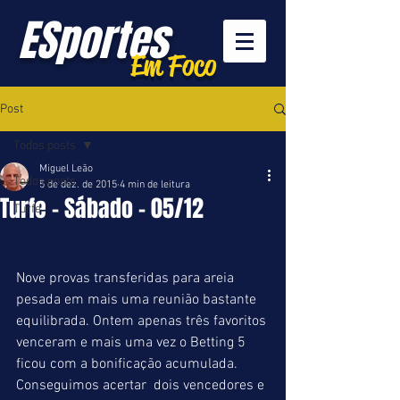
ESportes
Em Foco
Post
Todos posts
Miguel Leão
Todos posts
5 de dez. de 2015
4 min de leitura
Turfe - Sábado - 05/12
Turfe
Nove provas transferidas para areia 
pesada em mais uma reunião bastante 
equilibrada. Ontem apenas três favoritos 
venceram e mais uma vez o Betting 5 
ficou com a bonificação acumulada. 
Conseguimos acertar  dois vencedores e 