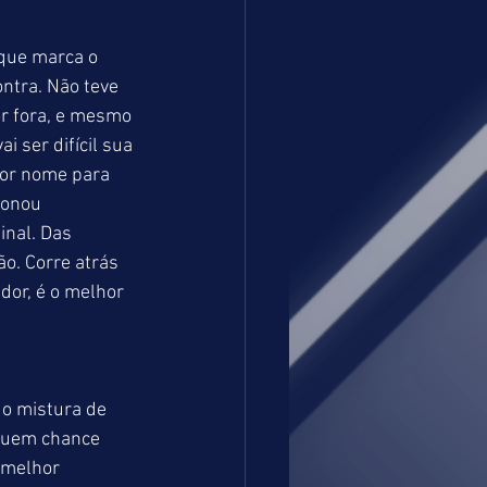
que marca o 
ntra. Não teve 
or fora, e mesmo 
 ser difícil sua 
or nome para 
ionou 
nal. Das 
o. Corre atrás 
or, é o melhor 
do mistura de 
ssuem chance 
 melhor 