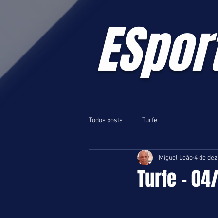
ESpor
Todos posts
Turfe
Miguel Leão
4 de dez
Turfe - 04