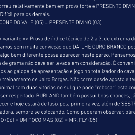
rreu relativamente bem em prova forte e PRESENTE DIVIN
Difícil para os demais. 
ÍCONE DO VALE (05) = PRESENTE DIVINO (03) 
 variante => Prova de índice técnico de 2 a 3, de extrema d
ditamos sem muita convicção que DÁ-LHE OURO BRANCO pos
 algo bem diferente possa aparecer neste páreo. Pensamos
a de grama não deve ser levada em consideração. É conveni
tos ao galope de apresentação e jogo no totalizador do cav
 treinamento de Jairo Borges. Não corre desde agosto e te
nimal com duas vitórias no sul que pode “rebocar” esta c
e ser respeitado. BURLAND também possui boas chances, j
ecer e hoje estará de lasix pela primeira vez, além de SES
adora, sempre se colocando. Como puderam observar, páreo
(06) = UM POCO MAS (02) = MR. FLY (05) 