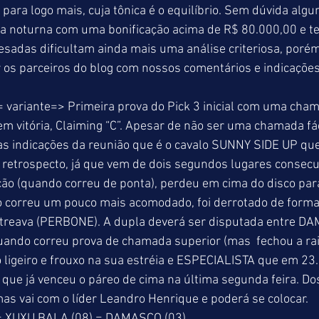
ara logo mais, cuja tônica é o equilíbrio. Sem dúvida algum
a noturna com uma bonificação acima de R$ 80.000,00 e ter
esadas dificultam ainda mais uma análise criteriosa, poré
 os parceiros do blog com nossos comentários e indicações
 variante=> Primeira prova do Pick 3 inicial com uma cha
m vitória, Claiming “C”. Apesar de não ser uma chamada fáci
s indicações da reunião que é o cavalo SUNNY SIDE UP que 
o retrospecto, já que vem de dois segundos lugares consecu
ão (quando correu de ponta), perdeu em cima do disco para
o correu um pouco mais acomodado, foi derrotado de forma
streava (PERBONE). A dupla deverá ser disputada entre D
quando correu prova de chamada superior (mas  fechou a ra
ligeiro e frouxo na sua estréia e ESPECIALISTA que em 23.
ue já venceu o páreo de cima na última segunda feira. Do
as vai com o líder Leandro Henrique e poderá se colocar. 
= XUXU BALA (08) = DAMASCO (03) 