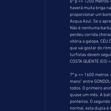
6º p => 1200 metros =
haverá muita briga na
proporcionar um bom 
Acqua Azul. Se o apre
Não é nenhuma barba
perdeu corrida chora
vitória a galope, CÉ
que vai gostar do rit
turfistas devem segui
COSTA QUENTE (03) =
7º p => 1600 metros 
mano” entre GONDOLEI
todos. O primeiro ani
quase um mês. A baliz
ponteiros. O segundo
normal, esta dupla é 