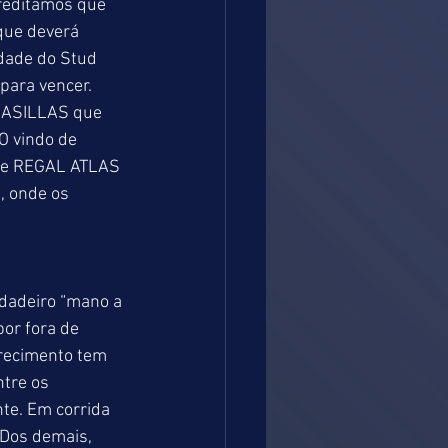
creditamos que 
que deverá 
dade do Stud 
para vencer. 
CASILLAS que 
O vindo de 
) e REGAL ATLAS 
, onde os 
dadeiro “mano a 
or fora de 
arecimento tem 
tre os 
te. Em corrida 
 Dos demais, 