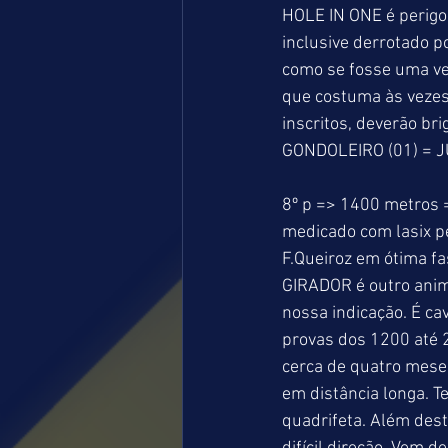
HOLE IN ONE é perigos
inclusive derrotado p
como se fosse uma ver
que costuma às vezes 
inscritos, deverão bri
GONDOLEIRO (01) = JU
8º p => 1400 metros 
medicado com lasix pe
F.Queiroz em ótima f
GIRADOR é outro anima
nossa indicação. É ca
provas dos 1200 até 
cerca de quatro mese
em distância longa. 
quadrifeta. Além des