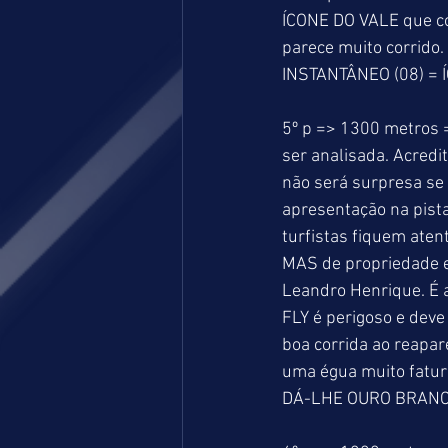
ÍCONE DO VALE que co
parece muito corrido. 
INSTANTÂNEO (08) = 
5º p => 1300 metros =
ser analisada. Acre
não será surpresa se
apresentação na pist
turfistas fiquem aten
MAS de propriedade e
Leandro Henrique. É a
FLY é perigoso e dev
boa corrida ao reapar
uma égua muito fatur
DÁ-LHE OURO BRANCO 