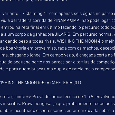
 variante => Claiming “J” com apenas seis éguas no páreo 
m viu a derradeira corrida de PINAMÁXIMA, não pode jogar co
 entrou na reta final em último fazendo  o percurso todo p
 a um corpo da ganhadora JILARIS. Em percurso normal vai
tar dando peso a todas rivais. WISHING THE MOON é o melh
r de boa vitória em prova misturada com os machos, decepc
ma, chegando longe. Em campo vazio, é chegada certa no fi
a de pequeno porte nos parece ser o tertius da competiçã
ida e para quem busca uma dupla de rateio mais compensad
ISHING THE MOON (05) = CAFETERIA (01) 
 reta grande => Prova de índice técnico de 1 a 9, envolven
 inscritas. Prova perigosa, já que praticamente todas po
Equilíbrio acentuado e confessamos estar em dúvida sobre a