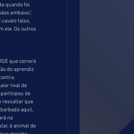
da quando foi 
mãos embaixo”, 
cavalo falso, 
 ele. Os outros 
RGE que correrá 
ção do aprendiz 
ontra. 
or rival de 
participou de 
 ressaltar que 
barbada aqui), 
rá na 
ar, é animal de 