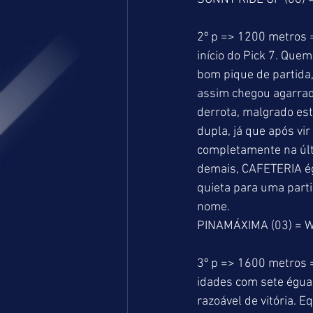
2º p => 1200 metros =
início do Pick 7. Que
bom pique de partida,
assim chegou agarrada
derrota, malgrado es
dupla, já que após vi
completamente na últi
demais, CAFETERIA égu
quieta para uma part
nome. 
PINAMÁXIMA (03) = W
3º p => 1600 metros =
idades com sete éguas
razoável de vitória. 