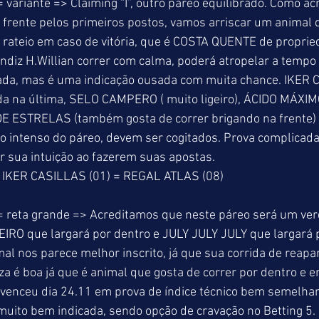
 variante => Claiming “I”, outro páreo equilibrado. Como a
 frente pelos primeiros postos, vamos arriscar um animal 
rateio em caso de vitória, que é COSTA QUENTE de proprie
ndiz H.Willian correr com calma, poderá atropelar a tempo 
da, mas é uma indicação ousada com muita chance. IKER 
da na última, SELO CAMPERO ( muito ligeiro), ÁCIDO MÁXIM
U DE ESTRELAS (também gosta de correr brigando na frente
mo intenso do páreo, devem ser cogitados. Prova complicada
r sua intuição ao fazerem suas apostas. 
 IKER CASILLAS (01) = REGAL ATLAS (08) 
= reta grande => Acreditamos que neste páreo será um ver
RO que largará por dentro e JULY JULY JULY que largará p
mal nos parece melhor inscrito, já que sua corrida de reap
a é boa já que é animal que gosta de correr por dentro e en
 venceu dia 24.11 em prova de índice técnico bem semelhan
muito bem indicada, sendo opção de cravação no Betting 5.