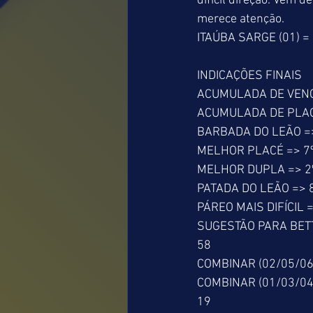
difícil direção. Vem
merece atenção. 
ITAÚBA SARGE (01) =
INDICAÇÕES FINAIS 
ACUMULADA DE VENCEDO
ACUMULADA DE PLACÉ =>
BARBADA DO LEÃO => 
MELHOR PLACÉ => 7º
MELHOR DUPLA => 2º
PATADA DO LEÃO => 8
PÁREO MAIS DIFÍCIL =
SUGESTÃO PARA BETTI
58 
COMBINAR (02/05/06
COMBINAR (01/03/04
19 