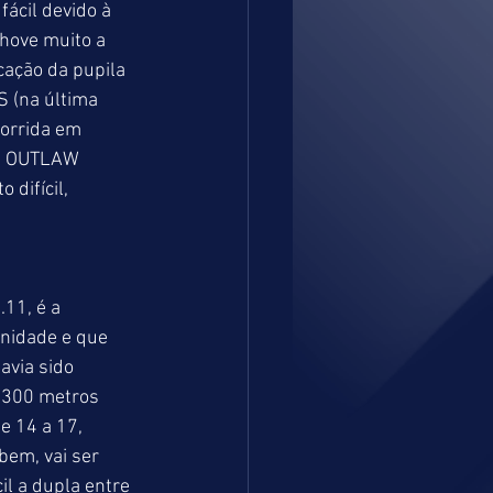
fácil devido à 
hove muito a 
cação da pupila 
 (na última 
orrida em 
SS OUTLAW 
difícil, 
11, é a 
nidade e que 
avia sido 
s 300 metros 
e 14 a 17, 
bem, vai ser 
il a dupla entre 