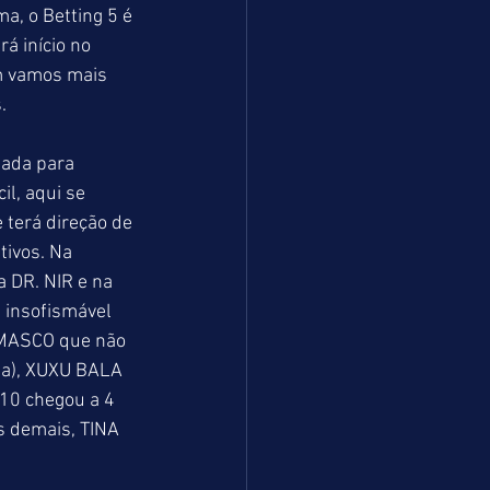
a, o Betting 5 é 
á início no 
m vamos mais 
. 
mada para 
l, aqui se 
terá direção de 
tivos. Na 
 DR. NIR e na 
 insofismável 
AMASCO que não 
ia), XUXU BALA 
10 chegou a 4 
s demais, TINA 