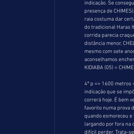
indicação. Se consegui
presença de CHIMES),
raia costuma dar cert
do tradicional Haras 
corrida parecia craq
distância menor, CHE
mesmo com sete anos e
aconselhamos encher 
KIDIABA (05) = CHIME
4º p => 1600 metros =
indicação que se impõ
correrá hoje. É bem v
favorito numa prova d
quando esmoreceu e te
largando por fora na 
difícil perder. Trata-