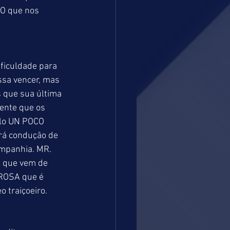
O que nos 
ificuldade para 
sa vencer, mas 
 que sua última 
ente que os 
alo UN POCO 
rá condução de 
ompanhia. MR. 
á que vem de 
TROSA que é 
 traiçoeiro. 