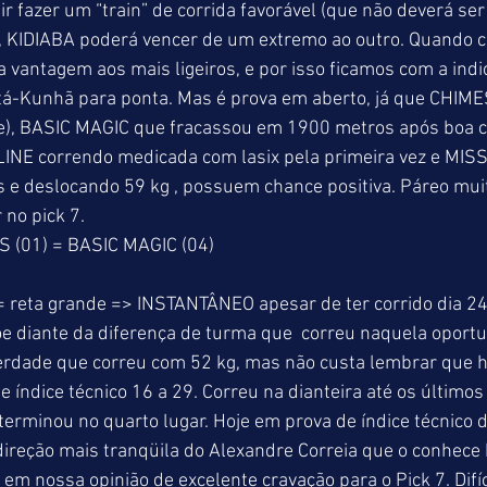
r fazer um “train” de corrida favorável (que não deverá ser 
 KIDIABA poderá vencer de um extremo ao outro. Quando c
a vantagem aos mais ligeiros, e por isso ficamos com a indi
Itá-Kunhã para ponta. Mas é prova em aberto, já que CHIMES
ue), BASIC MAGIC que fracassou em 1900 metros após boa c
LINE correndo medicada com lasix pela primeira vez e MI
 deslocando 59 kg , possuem chance positiva. Páreo muito 
no pick 7. 
S (01) = BASIC MAGIC (04) 
 reta grande => INSTANTÂNEO apesar de ter corrido dia 24.
e diante da diferença de turma que  correu naquela oportu
erdade que correu com 52 kg, mas não custa lembrar que h
e índice técnico 16 a 29. Correu na dianteira até os último
rminou no quarto lugar. Hoje em prova de índice técnico d
direção mais tranqüila do Alexandre Correia que o conhece 
se em nossa opinião de excelente cravação para o Pick 7. Difíc