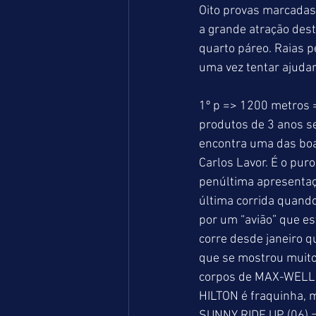
Oito provas marcadas p
a grande atração dest
quarto páreo. Raias p
uma vez tentar ajudar
1º p => 1200 metros =
produtos de 3 anos se
encontra uma das boa
Carlos Lavor. É o pur
penúltima apresentaç
última corrida quand
por um “avião” que e
corre desde janeiro 
que se mostrou muito 
corpos de MAX-WELL q
HILTON é fraquinha, m
SUNNY RIDE UP (06) 