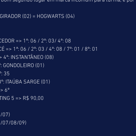
 de bom segundo lugar em marca incomum para turma, e por
 GIRADOR (02) = HOGWARTS (04) 
R => 1º: 06 / 2º: 03/ 4º: 08 
 1ª: 06 / 2º: 03 / 4º: 08 / 7º: 01 / 8º: 01 
4º: INSTANTÂNEO (08) 
: GONDOLEIRO (01) 
: 35 
º: ITAÚBA SARGE (01) 
> 6º 
NG 5 => R$ 90,00 
/07) 
/07/08/09) 