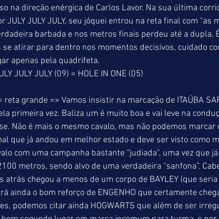
o na direção enérgica de Carlos Lavor. Na sua última corri
or JULY JULY JULY, seu jóquei entrou na reta final com “as 
dadeira barbada e nos metros finais perdeu até a dupla. É 
se atirar para dentro nos momentos decisivos, cuidado com
gar apenas pela quadrifeta. 
LY JULY JULY (09) = HOLE IN ONE (05) 
= reta grande => Vamos insistir na marcação de ITAÚBA SA
la primeira vez. Baliza um é muito boa e vai leve na condu
ase. Não é mais o mesmo cavalo, mas não podemos marcar c
l que já andou em melhor estado e deve ser visto como mai
valo com uma campanha bastante “judiada”, uma vez que já 
2100 metros, sendo alvo de uma verdadeira “sanfona”. Cabe
s atrás chegou a menos de um corpo de BAYLEY (que seria 
Terá ainda o bom reforço de ENGENHO que certamente chega
tes, podemos citar ainda HOGWARTS que além de ser irregul