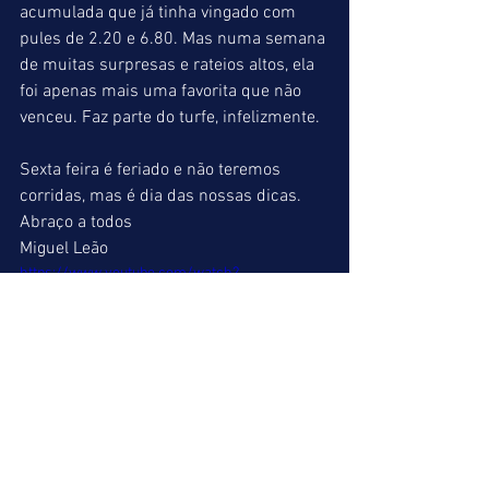
acumulada que já tinha vingado com 
pules de 2.20 e 6.80. Mas numa semana 
de muitas surpresas e rateios altos, ela 
foi apenas mais uma favorita que não 
venceu. Faz parte do turfe, infelizmente. 
Sexta feira é feriado e não teremos 
corridas, mas é dia das nossas dicas. 
Abraço a todos 
Miguel Leão 
https://www.youtube.com/watch?
v=rYeX3cOSxac