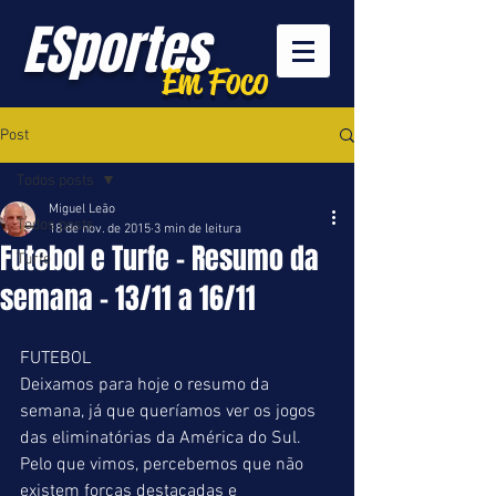
ESportes
Em Foco
Post
Todos posts
Miguel Leão
Todos posts
18 de nov. de 2015
3 min de leitura
Futebol e Turfe - Resumo da
Turfe
semana - 13/11 a 16/11
FUTEBOL 
Deixamos para hoje o resumo da 
semana, já que queríamos ver os jogos 
das eliminatórias da América do Sul. 
Pelo que vimos, percebemos que não 
existem forças destacadas e 