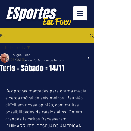
ESportes
Em Foco
Post
Todos posts
Miguel Leão
Todos posts
14 de nov. de 2015
5 min de leitura
Turfe - Sábado = 14/11
Turfe
Dez provas marcadas para grama macia 
e cerca móvel de seis metros. Reunião 
difícil em nossa opinião, com muitas 
possibilidades de rateios altos. Ontem 
grandes favoritos fracassaram 
(CHIMARRUT’S, DESEJADO AMERICAN, 