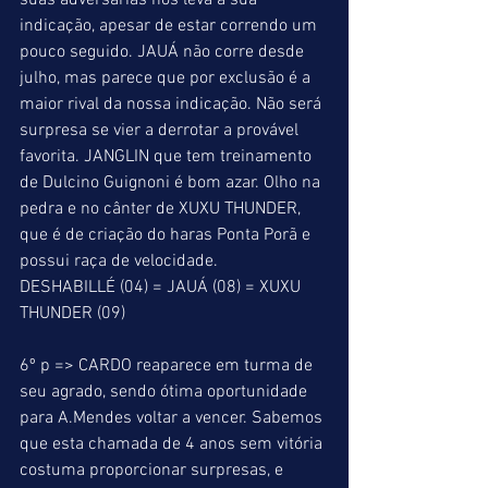
suas adversárias nos leva à sua 
indicação, apesar de estar correndo um 
pouco seguido. JAUÁ não corre desde 
julho, mas parece que por exclusão é a 
maior rival da nossa indicação. Não será 
surpresa se vier a derrotar a provável 
favorita. JANGLIN que tem treinamento 
de Dulcino Guignoni é bom azar. Olho na 
pedra e no cânter de XUXU THUNDER, 
que é de criação do haras Ponta Porã e 
possui raça de velocidade. 
DESHABILLÉ (04) = JAUÁ (08) = XUXU 
THUNDER (09) 
6º p => CARDO reaparece em turma de 
seu agrado, sendo ótima oportunidade 
para A.Mendes voltar a vencer. Sabemos 
que esta chamada de 4 anos sem vitória 
costuma proporcionar surpresas, e 