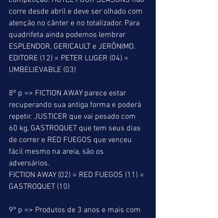
competição. HOTEL FOUR SEASONS não 
corre desde abril e deve ser olhado com 
atenção no cânter e no totalizador. Para 
quadrifeta ainda podemos lembrar 
ESPLENDOR, GERICAULT e JERÔNIMO. 
EDITORE (12) = PETER LUGER (04) = 
UMBELIEVABLE (03) 
8º p => FICTION AWAY parece estar 
recuperando sua antiga forma e poderá 
repetir. JUSTICER que vai pesado com 
60 kg, GASTROQUET que tem seus dias 
de correr e RED FUEGOS que venceu 
fácil mesmo na areia, são os 
adversários. 
FICTION AWAY (02) = RED FUEGOS (11) = 
GASTROQUET (10) 
9º p => Produtos de 3 anos e mais com 