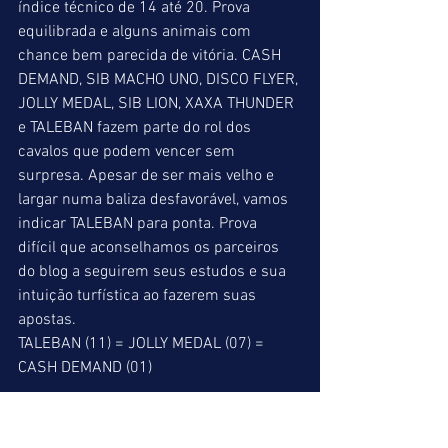
índice técnico de 14 até 20. Prova 
equilibrada e alguns animais com 
chance bem parecida de vitória. CASH 
DEMAND, SIB MACHO UNO, DISCO FLYER, 
JOLLY MEDAL, SIB LION, XAXA THUNDER 
e TALEBAN fazem parte do rol dos 
cavalos que podem vencer sem 
surpresa. Apesar de ser mais velho e 
largar numa baliza desfavorável, vamos 
indicar TALEBAN para ponta. Prova 
difícil que aconselhamos os parceiros 
do blog a seguirem seus estudos e sua 
intuição turfística ao fazerem suas 
apostas. 
TALEBAN (11) = JOLLY MEDAL (07) = 
CASH DEMAND (01) 
10º p => Vamos indicar OLIVE OIL para 
ponta, torcendo que Bernardo Pinheiro 