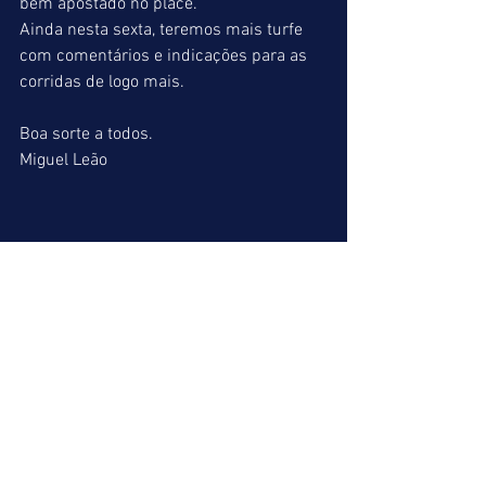
bem apostado no placé. 
Ainda nesta sexta, teremos mais turfe 
com comentários e indicações para as 
corridas de logo mais. 
Boa sorte a todos. 
Miguel Leão
Ver tudo
Posts recentes