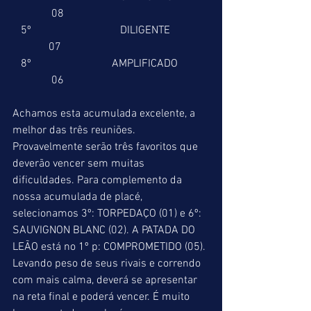
              08 
   5º                                DILIGENTE              
             07 
   8º                             AMPLIFICADO           
              06 
Achamos esta acumulada excelente, a 
melhor das três reuniões. 
Provavelmente serão três favoritos que 
deverão vencer sem muitas 
dificuldades. Para complemento da 
nossa acumulada de placé, 
selecionamos 3º: TORPEDAÇO (01) e 6º: 
SAUVIGNON BLANC (02). A PATADA DO 
LEÃO está no 1º p: COMPROMETIDO (05). 
Levando peso de seus rivais e correndo 
com mais calma, deverá se apresentar 
na reta final e poderá vencer. É muito 