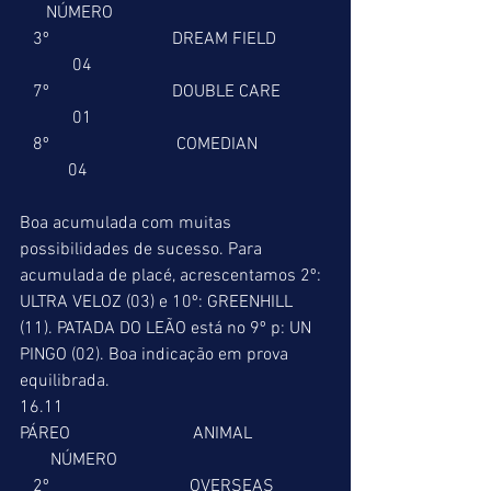
      NÚMERO 
   3º                            DREAM FIELD            
            04 
   7º                            DOUBLE CARE           
            01 
   8º                             COMEDIAN                
           04 
Boa acumulada com muitas 
possibilidades de sucesso. Para 
acumulada de placé, acrescentamos 2º: 
ULTRA VELOZ (03) e 10º: GREENHILL 
(11). PATADA DO LEÃO está no 9º p: UN 
PINGO (02). Boa indicação em prova 
equilibrada. 
16.11 
PÁREO                            ANIMAL                  
       NÚMERO 
   2º                                OVERSEAS             