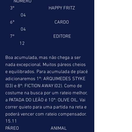
       NÚMERO 
    3º                             HAPPY FRITZ           
             04 
    6º                                  CARDO                 
             04 
    7º                                 EDITORE               
            12 
Boa acumulada, mas não chega a ser 
nada excepcional. Muitos páreos cheios 
e equilibrados. Para acumulada de placé 
adicionaremos 1º: ARQUIMEDES STYKE 
(03) e 8º: FICTION AWAY (02). Como de 
costume na busca por um rateio melhor, 
a PATADA DO LEÃO é 10º: OLIVE OIL. Vai 
correr quieto para uma partida na reta e 
poderá vencer com rateio compensador. 
15.11 
PÁREO                           ANIMAL                   