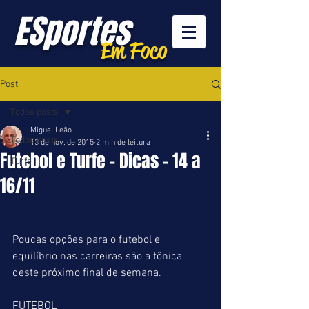
ESportes
Em Foco
Post
Todos posts
Miguel Leão
Todos posts
13 de nov. de 2015
2 min de leitura
Futebol e Turfe - Dicas - 14 a
Turfe
16/11
Poucas opções para o futebol e 
equilíbrio nas carreiras são a tônica 
deste próximo final de semana. 
FUTEBOL 