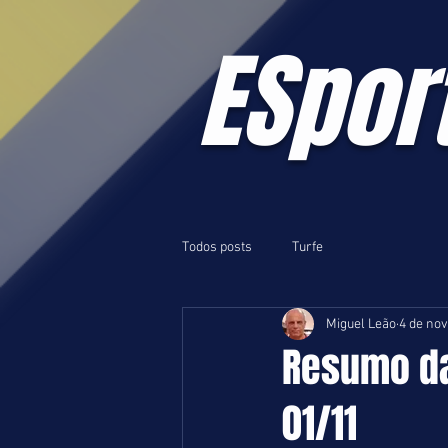
ESpor
Todos posts
Turfe
Miguel Leão
4 de nov
Resumo da 
01/11