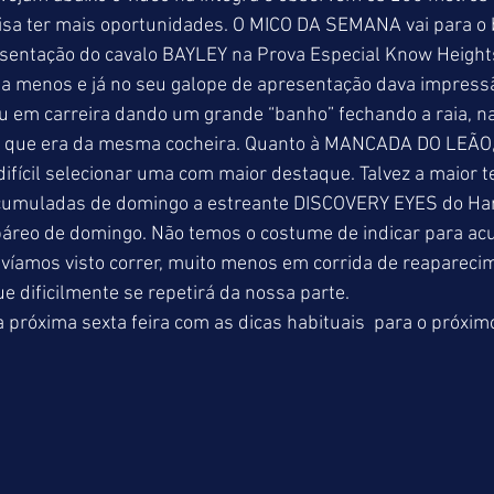
cisa ter mais oportunidades. O MICO DA SEMANA vai para o 
sentação do cavalo BAYLEY na Prova Especial Know Heights
a menos e já no seu galope de apresentação dava impressã
ou em carreira dando um grande “banho” fechando a raia, na
 que era da mesma cocheira. Quanto à MANCADA DO LEÃO, 
difícil selecionar uma com maior destaque. Talvez a maior t
cumuladas de domingo a estreante DISCOVERY EYES do Har
páreo de domingo. Não temos o costume de indicar para a
víamos visto correr, muito menos em corrida de reapareci
ue dificilmente se repetirá da nossa parte. 
 próxima sexta feira com as dicas habituais  para o próximo