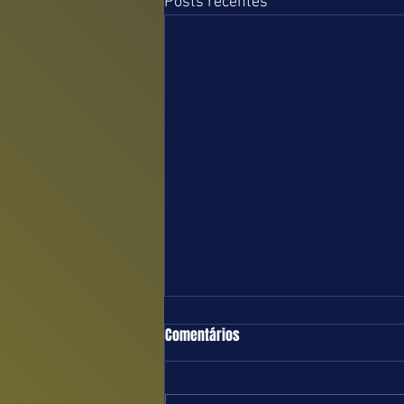
Posts recentes
TURFE = DOMINGO = 09.08.26 = SP
Comentários
Boa e equilibrada programação
marcada para o próximo domingo