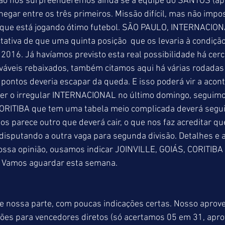
Não nos surpreenderemos ainda se a equipe do SANTOS (ap
egar entre os três primeiros. Missão difícil, mas não impos
o que está jogando ótimo futebol. SÃO PAULO, INTERNACIO
ativa de que uma quinta posição  que os levaria à condição
2016. Já havíamos previsto esta real possibilidade há cer
váveis rebaixados, também citamos aqui há várias rodadas
pontos deveria escapar da queda. E isso poderá vir a acont
er o irregular INTERNACIONAL no último domingo, seguimo
CORITIBA que tem uma tabela meio complicada deverá segu
s parece outro que deverá cair, o que nos faz acreditar qu
isputando a outra vaga para segunda divisão. Detalhes e a
ossa opinião, ousamos indicar JOINVILLE, GOIÁS, CORITIBA
. Vamos aguardar esta semana. 
 nossa parte, com poucas indicações certas. Nosso aprove
ações para vencedores diretos (só acertamos 05 em 31, apr