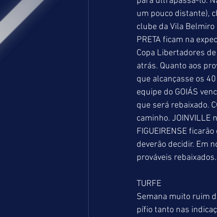
para ultrapassá-lo. 
um pouco distante), ch
clube da Vila Belmir
PRETA ficam na expect
Copa Libertadores de 
atrás. Quanto aos pro
que alcançasse os 40 
equipe do GOIÁS venc
que será rebaixado. 
caminho. JOINVILLE no
FIGUEIRENSE ficarão d
deverão decidir. Em n
prováveis rebaixados
TURFE 
Semana muito ruim de
pífio tanto nas indic