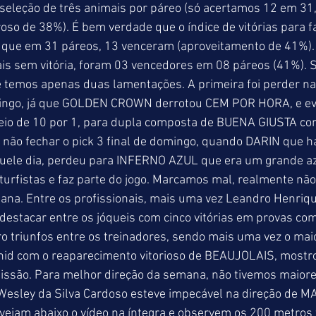
seleção de três animais por páreo (só acertamos 12 em 31,
so de 38%). É bem verdade que o índice de vitórias para fa
que em 31 páreos, 13 venceram (aproveitamento de 41%). 
s sem vitória, foram 03 vencedores em 08 páreos (41%).
 temos apenas duas lamentações. A primeira foi perder na 
ingo, já que GOLDEN CROWN derrotou CEM POR HORA, e evi
eio de 10 por 1, para dupla composta de BUENA GIUSTA c
 não fechar o pick 3 final de domingo, quando DARIN que ha
le dia, perdeu para INFERNO AZUL que era um grande aza
turfistas e faz parte do jogo. Marcamos mal, realmente nã
mana. Entre os profissionais, mais uma vez Leandro Henriqu
destacar entre os jóqueis com cinco vitórias em provas com
o triunfos entre os treinadores, sendo mais uma vez o mai
id com o reaparecimento vitorioso de BEAUJOLAIS, mostr
fissão. Para melhor direção da semana, não tivemos maiore
 Wesley da Silva Cardoso esteve impecável na direção de M
ejam abaixo o vídeo na íntegra e observem os 200 metros f