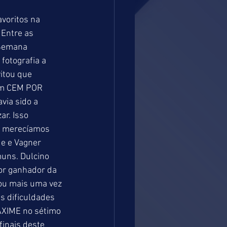
 
voritos na 
Entre as 
 Semana 
fotografia a 
tou que 
om CEM POR 
via sido a 
r. Isso 
o merecíamos 
e e Vagner 
uns. Dulcino 
or ganhador da 
ou mais uma vez 
s dificuldades 
AXIME no sétimo 
inais deste 