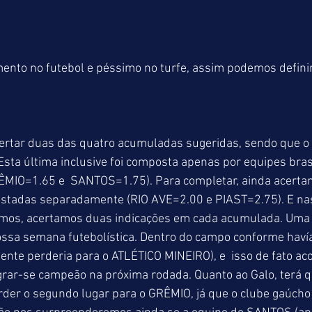
nto no futebol e péssimo no turfe, assim podemos definir 
ertar duas das quatro acumuladas sugeridas, sendo que o r
 Esta última inclusive foi composta apenas por equipes bras
MIO=1.65 e  SANTOS=1.75). Para completar, ainda acerta
stadas separadamente (RIO AVE=2.00 e PIAST=2.75). E nas
os, acertamos duas indicações em cada acumulada. Uma n
sa semana futebolística. Dentro do campo conforme havía
nte perderia para o ATLÉTICO MINEIRO), e  isso de fato aco
rar-se campeão na próxima rodada. Quanto ao Galo, terá q
rder o segundo lugar para o GRÊMIO, já que o clube gaúch