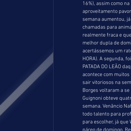
16%), assim como na 
aproveitamento pavoro
semana aumentou, já 
chamadas para animai
realmente fraca e que
melhor dupla de dom
acertássemos um rat
HORA). A segunda, foi
PATADA DO LEÃO daque
acontece com muitos 
sair vitoriosos na se
Borges voltaram a se 
Guignoni obteve quatr
semana. Venâncio Nah
todo talento para pro
para escolher, já que
páreo de domingo. Rev