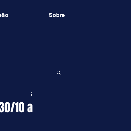
eão
Sobre
30/10 a