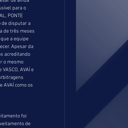
esar de ainda 
sível para o 
NAL, PONTE 
 de disputar a 
ca de três meses 
 que a equipe 
ecer. Apesar da 
s acreditando 
ir o mesmo 
e VASCO, AVAÍ e 
rbitragens 
 e AVAÍ como os 
itamento foi 
oveitamento de 