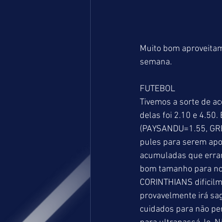
Muito bom aproveitame
semana. 
FUTEBOL 
Tivemos a sorte de ac
delas foi 2.10 e 4.50.
(PAYSANDU=1.55, GRÊ
pules para serem apo
acumuladas que erram
bom tamanho para nos
CORINTHIANS dificilme
provavelmente irá sag
cuidados para não pe