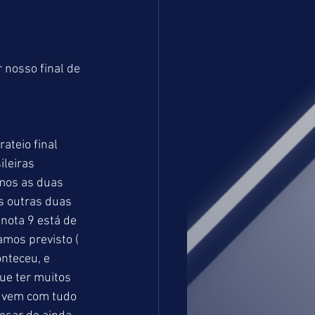
nosso final de 
ateio final 
ileiras 
mos as duas 
 outras duas 
ota 9 está de 
mos previsto ( 
nteceu, e 
ue ter muitos 
o vem com tudo 