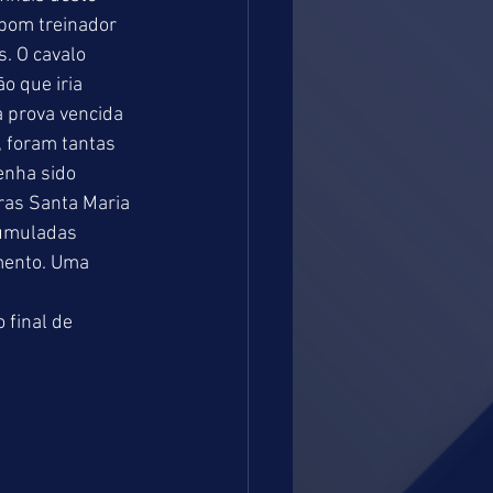
bom treinador 
. O cavalo 
o que iria 
 prova vencida 
foram tantas 
enha sido 
as Santa Maria 
cumuladas 
mento. Uma 
 final de 