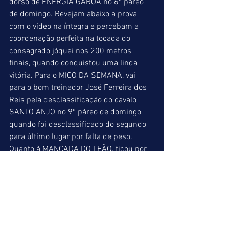
dorso de ENERGIA GAROA no 6º páreo 
de domingo. Revejam abaixo a prova 
com o vídeo na íntegra e percebam a 
coordenação perfeita na tocada do 
consagrado jóquei nos 200 metros 
finais, quando conquistou uma linda 
vitória. Para o MICO DA SEMANA, vai 
para o bom treinador José Ferreira dos 
Reis pela desclassificação do cavalo 
SANTO ANJO no 9º páreo de domingo 
quando foi desclassificado do segundo 
para último lugar por falta de peso. 
Quanto à MANCADA DO LEÃO, ficou por 
conta das nossas marcações de sábado, 
já que fizemos as indicações todas para 
pista de grama, e seis provas foram 
transferidas para areia. Poderíamos ter 
feito também indicações opcionais para 
outra pista, mas infelizmente nos 