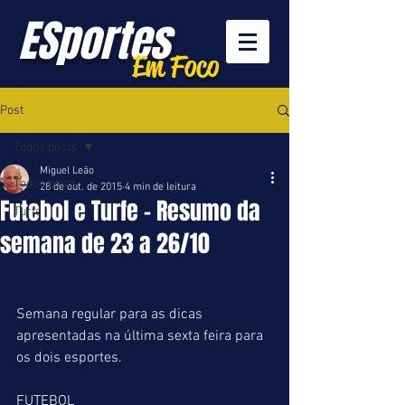
ESportes
Em Foco
Post
Todos posts
Miguel Leão
Todos posts
28 de out. de 2015
4 min de leitura
Futebol e Turfe - Resumo da
Turfe
semana de 23 a 26/10
Semana regular para as dicas 
apresentadas na última sexta feira para 
os dois esportes. 
FUTEBOL 