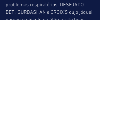
problemas respiratórios. DESEJADO 
BET , GURBASHAN e CROIX’S cujo jóquei 
perdeu o chicote na última, são bons 
azares e podem chegar na briga pela 
dupla. 
GAUDÉRIO DO BORORÉ (05) = 
DESEJADO BET (08) = GURBASHAN (01) 
Indicações finais 
ACUMULADA DE VENCEDOR => 5º: 06/ 
6º: 09/ 10º: 05 
ACUMULADA DE PLACÉ => 3º: 05/ 5º: 
06/ 6º: 09/ 7º: 06 / 10º: 05 
BARBADA DO LEÃO => 5º: MARRENTO 
(06) 
MELHOR PLACÉ => 7º: INCORRIGIBLE 
(06) 
MELHOR DUPLA => 3º: 15 