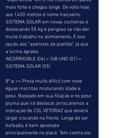
“experiência” em 2100 metros em páreo 
mais forte e chegou longe. De volta hoje 
aos 1400 metros é nome traiçoeiro. 
SISTEMA SOLAR em novas cocheiras e 
deslocando 55 kg é perigoso se não der 
muito trabalho no alinhamento. É boa 
opção aos “azaristas de plantão” já que 
a turma agrada. 
INCORRIGIBLE (06) = SIB UNO (01) = 
SISTEMA SOLAR (05) 
8º p => Prova muito difícil com nove 
éguas inscritas misturando idade e 
peso. Baseado em sua filiação e no peso 
pluma que irá deslocar, arriscaremos a 
indicação de COL VETORAZ que deverá 
largar ciscando na frente. Longe de ser 
barbada, é bem apostada 
principalmente no placé. Tem contra ela 