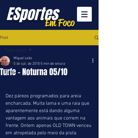
ESportes
Em Foco
Post
Todos posts
Miguel Leão
Todos posts
5 de out. de 2015
5 min de leitura
Turfe - Noturna 05/10
Turfe
Dez páreos programados para areia 
encharcada. Muita lama e uma raia que 
aparentemente está dando alguma 
vantagem aos animais que correm na 
frente. Ontem apenas OLD TOWN venceu 
em atropelada pelo meio da pista. 