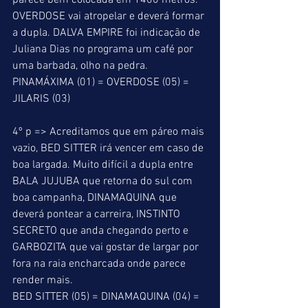
parece bem colocada em 1400 metros. 
OVERDOSE vai atropelar e deverá formar 
a dupla. DALVA EMPIRE foi indicação de 
Juliana Dias no programa um café por 
uma barbada, olho na pedra. 
PINAMÁXIMA (01) = OVERDOSE (05) = 
JILARIS (03) 
4º p => Acreditamos que em páreo mais 
vazio, BED SITTER irá vencer em caso de 
boa largada. Muito difícil a dupla entre 
BALA JUJUBA que retorna do sul com 
boa campanha, DINAMAQUINA que 
deverá pontear a carreira, INSTINTO 
SECRETO que anda chegando perto e 
GARBOZITA que vai gostar de largar por 
fora na raia encharcada onde parece 
render mais. 
BED SITTER (05) = DINAMAQUINA (04) = 