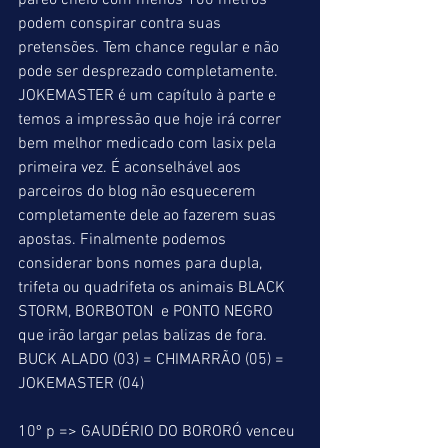
páreo cheio com menos 100 metros 
podem conspirar contra suas 
pretensões. Tem chance regular e não 
pode ser desprezado completamente. 
JOKEMASTER é um capítulo à parte e 
temos a impressão que hoje irá correr 
bem melhor medicado com lasix pela 
primeira vez. É aconselhável aos 
parceiros do blog não esquecerem 
completamente dele ao fazerem suas 
apostas. Finalmente podemos 
considerar bons nomes para dupla, 
trifeta ou quadrifeta os animais BLACK 
STORM, BORBOTON  e PONTO NEGRO 
que irão largar pelas balizas de fora. 
BUCK ALADO (03) = CHIMARRÃO (05) = 
JOKEMASTER (04) 
10º p => GAUDÉRIO DO BORORÓ venceu 