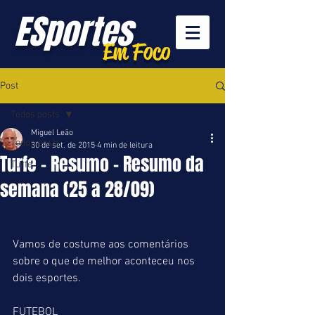
ESportes
Em Foco
Post
Todos posts
Miguel Leão
Todos posts
30 de set. de 2015
4 min de leitura
Turfe - Resumo - Resumo da
Turfe
semana (25 a 28/09)
Vamos de costume aos comentários 
sobre o que de melhor aconteceu nos 
dois esportes. 
FUTEBOL 