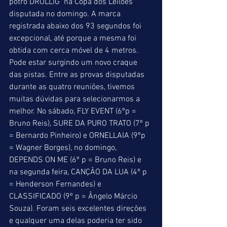
potro DROLLIG  na Copa dos Leilões 
disputada no domingo. A marca 
registrada abaixo dos 93 segundos foi 
excepcional, até porque a mesma foi 
obtida com cerca móvel de 4 metros. 
Pode estar surgindo um novo craque 
das pistas. Entre as provas disputadas 
durante as quatro reuniões, tivemos 
muitas dúvidas para selecionarmos a 
melhor. No sábado, FLY EVENT (6ºp = 
Bruno Reis), SURE DA PURO TRATO (7º p 
= Bernardo Pinheiro) e ORNELLAIA (9ºp 
= Wagner Borges), no domingo, 
DEPENDS ON ME (6º p = Bruno Reis) e 
na segunda feira, CANÇÃO DA LUA (4º p 
= Henderson Fernandes) e 
CLASSIFICADO (9º p = Ângelo Márcio 
Souza). Foram seis excelentes direções 
e qualquer uma delas poderia ter sido 