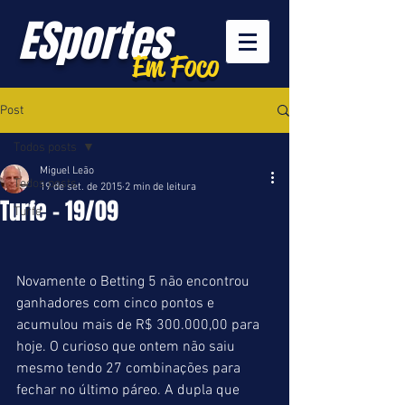
ESportes
Em Foco
Post
Todos posts
Miguel Leão
Todos posts
19 de set. de 2015
2 min de leitura
Turfe - 19/09
Turfe
Novamente o Betting 5 não encontrou 
ganhadores com cinco pontos e 
acumulou mais de R$ 300.000,00 para 
hoje. O curioso que ontem não saiu 
mesmo tendo 27 combinações para 
fechar no último páreo. A dupla que 