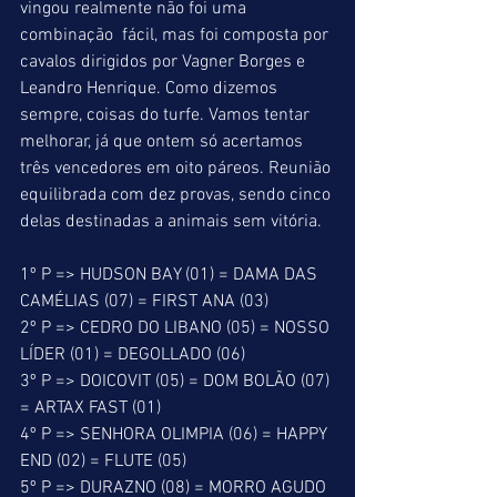
vingou realmente não foi uma 
combinação  fácil, mas foi composta por 
cavalos dirigidos por Vagner Borges e 
Leandro Henrique. Como dizemos 
sempre, coisas do turfe. Vamos tentar 
melhorar, já que ontem só acertamos 
três vencedores em oito páreos. Reunião 
equilibrada com dez provas, sendo cinco 
delas destinadas a animais sem vitória. 
1º P => HUDSON BAY (01) = DAMA DAS 
CAMÉLIAS (07) = FIRST ANA (03) 
2º P => CEDRO DO LIBANO (05) = NOSSO 
LÍDER (01) = DEGOLLADO (06) 
3º P => DOICOVIT (05) = DOM BOLÃO (07) 
= ARTAX FAST (01) 
4º P => SENHORA OLIMPIA (06) = HAPPY 
END (02) = FLUTE (05) 
5º P => DURAZNO (08) = MORRO AGUDO 