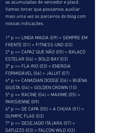
as acumuladas de vencedor e placé. 
Vamos torcer que possamos auxiliar 
mais uma vez os parceiros do blog com 
nossas indicações. 
1º p => LINDA MAGIA (09) = SEMPRE EM 
FRENTE (01) = FITNESS UNO (03) 
2º p => CAPAZ QUE NÃO (05) = BALAÇO 
ESTELAR (06) = BOLD BAY (03) 
3º p => FLA-RIO (03) = ENERGIA 
FORMIDÁVEL (06) = JALUIT (07) 
4º p => CANADIAN DODGE (06) = BUENA 
GIUSTA (04) = GOLDEN CROWN (10) 
5º p => RACINE (04) = MAXIME (05) = 
PARISIENNE (09) 
6º p => DE CAPA (05) = A CHUVA (01) = 
OLYMPIC FLAG (03) 
7º p => DESEJADO ITAJARA (07) = 
GATUZZO (03) = FALCON WILD (02) 