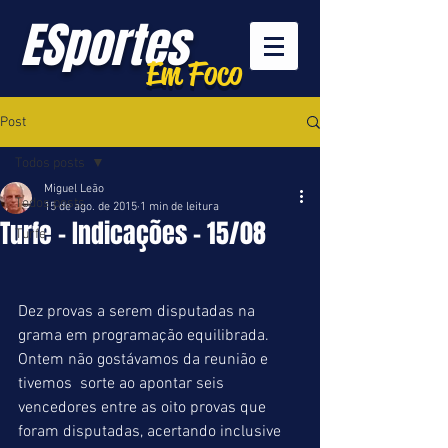
ESportes
Em Foco
Post
Todos posts
Miguel Leão
Todos posts
15 de ago. de 2015
1 min de leitura
Turfe - Indicações - 15/08
Turfe
Dez provas a serem disputadas na 
grama em programação equilibrada. 
Ontem não gostávamos da reunião e 
tivemos  sorte ao apontar seis 
vencedores entre as oito provas que 
foram disputadas, acertando inclusive 