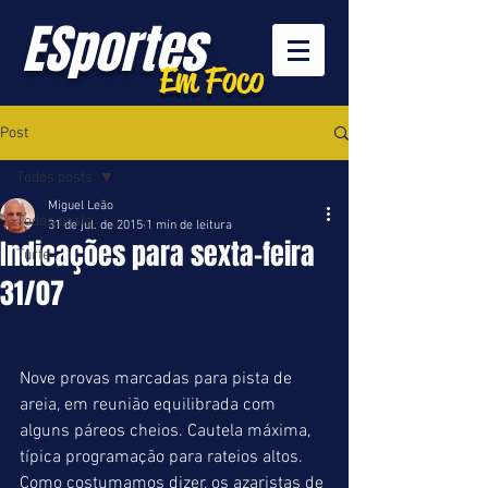
ESportes
Em Foco
Post
Todos posts
Miguel Leão
Todos posts
31 de jul. de 2015
1 min de leitura
Indicações para sexta-feira
Turfe
31/07
Nove provas marcadas para pista de 
areia, em reunião equilibrada com 
alguns páreos cheios. Cautela máxima, 
típica programação para rateios altos. 
Como costumamos dizer, os azaristas de 