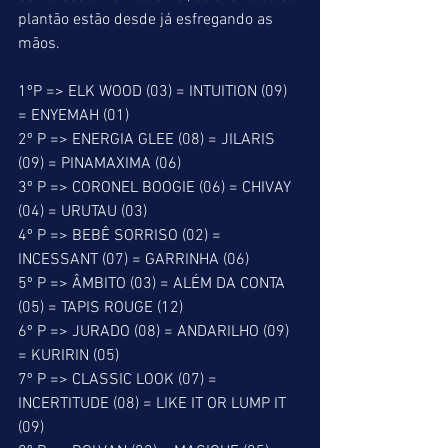
plantão estão desde já esfregando as 
mãos. 
1ºP => ELK WOOD (03) = INTUITION (09) 
= ENYEMAH (01) 
2º P => ENERGIA GLEE (08) = JILARIS 
(09) = PINAMAXIMA (06) 
3º P => CORONEL BOOGIE (06) = CHIVAY 
(04) = URUTAU (03) 
4º P => BEBÊ SORRISO (02) = 
INCESSANT (07) = GARRINHA (06) 
5º P => ÂMBITO (03) = ALÉM DA CONTA 
(05) = TAPIS ROUGE (12) 
6º P => JURADO (08) = ANDARILHO (09) 
= KURIRIN (05) 
7º P => CLASSIC LOOK (07) = 
INCERTITUDE (08) = LIKE IT OR LUMP IT 
(09) 