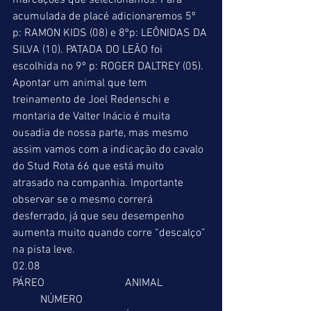
marcações que selecionamos. Para 
acumulada de placé adicionaremos 5º 
p: RAMON KIDS (08) e 8ºp: LEÔNIDAS DA 
SILVA (10). PATADA DO LEÃO foi 
escolhida no 9º p: ROGER DALTREY (05). 
Apontar um animal que tem 
treinamento de Joel Redenschi e 
montaria de Valter Inácio é muita 
ousadia de nossa parte, mas mesmo 
assim vamos com a indicação do cavalo 
do Stud Rota 66 que está muito 
atrasado na companhia. Importante 
observar se o mesmo correrá 
desferrado, já que seu desempenho 
aumenta muito quando corre “descalço” 
na pista leve. 
02.08 
PÁREO                             ANIMAL                 
          NÚMERO 