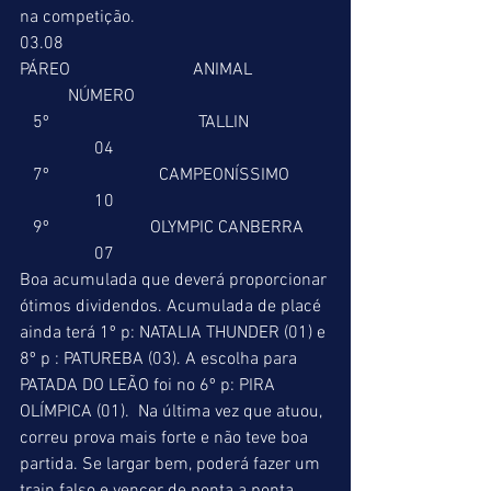
na competição. 
03.08 
PÁREO                            ANIMAL                  
           NÚMERO 
   5º                                  TALLIN                  
                 04 
   7º                         CAMPEONÍSSIMO         
                 10 
   9º                       OLYMPIC CANBERRA      
                 07 
Boa acumulada que deverá proporcionar 
ótimos dividendos. Acumulada de placé 
ainda terá 1º p: NATALIA THUNDER (01) e 
8º p : PATUREBA (03). A escolha para 
PATADA DO LEÃO foi no 6º p: PIRA 
OLÍMPICA (01).  Na última vez que atuou, 
correu prova mais forte e não teve boa 
partida. Se largar bem, poderá fazer um 