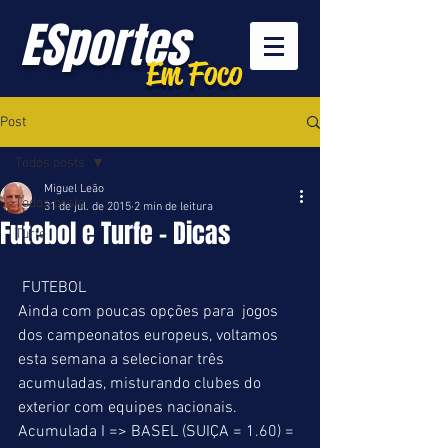
ESportes
Em Foco
Post
Todos posts
Miguel Leão
Todos posts
31 de jul. de 2015
2 min de leitura
Futebol e Turfe - Dicas
Turfe
 FUTEBOL 
Ainda com poucas opções para  jogos 
dos campeonatos europeus, voltamos 
esta semana a selecionar três 
acumuladas, misturando clubes do 
exterior com equipes nacionais. 
Acumulada I => BASEL (SUIÇA = 1.60) = 