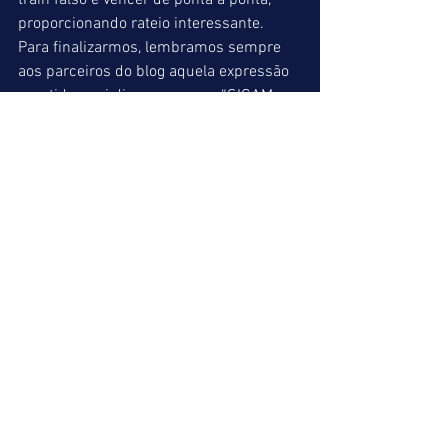
train falso e vencer de ponta a ponta, 
proporcionando rateio interessante. 
Para finalizarmos, lembramos sempre 
aos parceiros do blog aquela expressão 
repetida aqui diversas vezes: “SIGAM 
SEMPRE  SUA  INTUIÇÃO”. 
Boa sorte a todos. 
Miguel Leão 
Ver tudo
Posts recentes