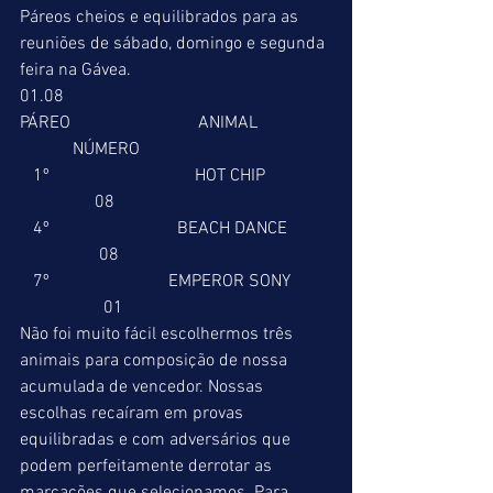
Páreos cheios e equilibrados para as 
reuniões de sábado, domingo e segunda 
feira na Gávea. 
01.08 
PÁREO                             ANIMAL                 
            NÚMERO 
   1º                                 HOT CHIP               
                 08 
   4º                             BEACH DANCE          
                  08 
   7º                           EMPEROR SONY         
                   01 
Não foi muito fácil escolhermos três 
animais para composição de nossa 
acumulada de vencedor. Nossas 
escolhas recaíram em provas 
equilibradas e com adversários que 
podem perfeitamente derrotar as 