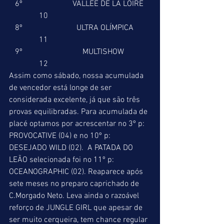
   6º                         VALLÉE DE LA LOIRE   
               10 
   8º                           ULTRA OLÍMPICA        
               11 
   9º                              MULTISHOW             
               12 
Assim como sábado, nossa acumulada 
de vencedor está longe de ser 
considerada excelente, já que são três 
provas equilibradas. Para acumulada de 
placé optamos por acrescentar no 3º p: 
PROVOCATIVE (04) e no 10º p: 
DESEJADO WILD (02).  A PATADA DO 
LEÃO selecionada foi no 11º p: 
OCEANOGRAPHIC (02). Reaparece após 
sete meses no preparo caprichado de 
C.Morgado Neto. Leva ainda o razoável 
reforço de JUNGLE GIRL que apesar de 
ser muito cerqueira, tem chance regular 