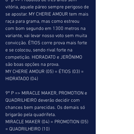
8º p => Produtos de três anos sem 
vitória, aquele páreo sempre perigoso de 
se apostar. MY CHERIE AMOUR tem mais 
raça para grama, mas como estreou 
com bom segundo em 1300 metros na 
variante, vai levar nosso voto sem muita 
convicção. ÉTIOS corre prova mais forte 
e se colocou, sendo rival forte na 
competição. HIDRADATO e JERÔNIMO 
são boas opções na prova. 
MY CHERIE AMOUR (05) = ÉTIOS (03) = 
HIDRATADO (04) 
9º P => MIRACLE MAKER, PROMOTION e 
QUADRILHEIRO deverão decidir com 
chances bem parecidas. Os demais só 
brigarão pela quadrifeta. 
MIRACLE MAKER (04) = PROMOTION (05) 
= QUADRILHEIRO (10) 