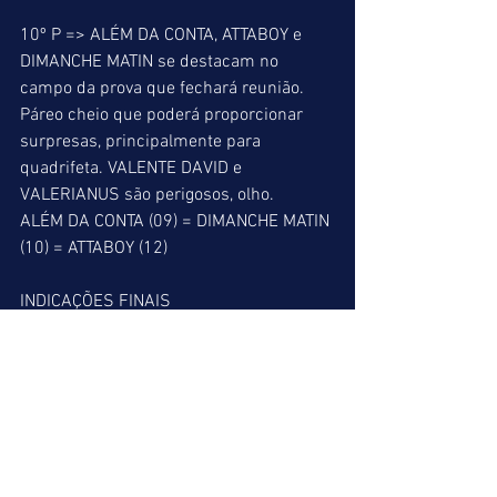
10º P => ALÉM DA CONTA, ATTABOY e 
DIMANCHE MATIN se destacam no 
campo da prova que fechará reunião. 
Páreo cheio que poderá proporcionar 
surpresas, principalmente para 
quadrifeta. VALENTE DAVID e 
VALERIANUS são perigosos, olho. 
ALÉM DA CONTA (09) = DIMANCHE MATIN 
(10) = ATTABOY (12) 
INDICAÇÕES FINAIS 
ACUMULADA DE VENCEDOR: 3º: 02/ 6º: 
04/ 7º: 05 
ACUMULADA DE PLACÉ: 
3º:02/5º:05/6º:04/7º:05/9º:04 
BARBADA DO LEÃO: 7º: 05 
MELHOR PLACÉ: 9º: 04 
MELHOR DUPLA: 3º: 27 