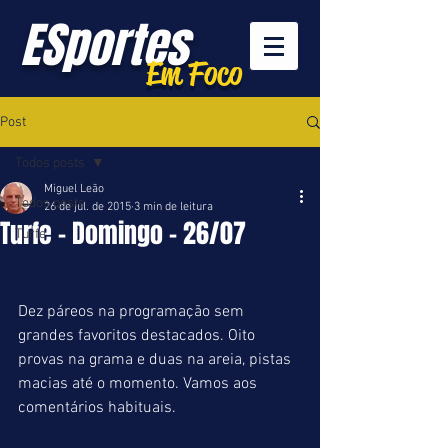
ESportes
Em Foco
Post
Todos posts
Miguel Leão
Todos posts
26 de jul. de 2015
3 min de leitura
Turfe - Domingo - 26/07
Turfe
Dez páreos na programação sem 
grandes favoritos destacados. Oito 
provas na grama e duas na areia, pistas 
macias até o momento. Vamos aos 
comentários habituais. 