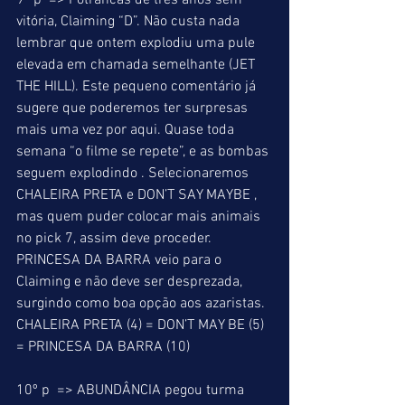
9º p  => Potrancas de três anos sem 
vitória, Claiming “D”. Não custa nada 
lembrar que ontem explodiu uma pule 
elevada em chamada semelhante (JET 
THE HILL). Este pequeno comentário já 
sugere que poderemos ter surpresas 
mais uma vez por aqui. Quase toda 
semana “o filme se repete”, e as bombas 
seguem explodindo . Selecionaremos 
CHALEIRA PRETA e DON’T SAY MAYBE , 
mas quem puder colocar mais animais 
no pick 7, assim deve proceder. 
PRINCESA DA BARRA veio para o 
Claiming e não deve ser desprezada, 
surgindo como boa opção aos azaristas. 
CHALEIRA PRETA (4) = DON’T MAY BE (5) 
= PRINCESA DA BARRA (10) 
10º p  => ABUNDÂNCIA pegou turma 