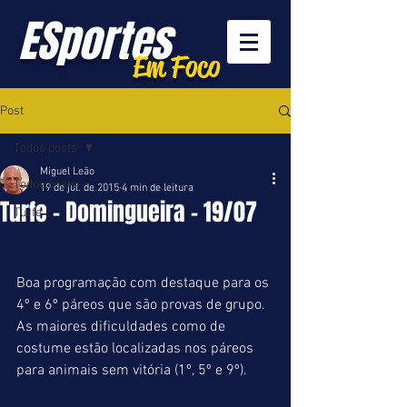
ESportes
Em Foco
Post
Todos posts
Miguel Leão
Todos posts
19 de jul. de 2015
4 min de leitura
Turfe - Domingueira - 19/07
Turfe
Boa programação com destaque para os 
4º e 6º páreos que são provas de grupo. 
As maiores dificuldades como de 
costume estão localizadas nos páreos 
para animais sem vitória (1º, 5º e 9º). 