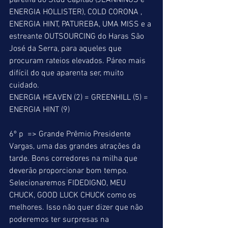
parelha do Stud Capitão (JEANNINGS e 
ENERGIA HOLLISTER), COLD CORONA , 
ENERGIA HINT, PATUREBA, UMA MISS e a 
estreante OUTSOURCING do Haras São 
José da Serra, para aqueles que 
procuram rateios elevados. Páreo mais 
difícil do que aparenta ser, muito 
cuidado. 
ENERGIA HEAVEN (2) = GREENHILL (5) = 
ENERGIA HINT (9) 
6º p  => Grande Prêmio Presidente 
Vargas, uma das grandes atrações da 
tarde. Bons corredores na milha que 
deverão proporcionar bom tempo. 
Selecionaremos FIDEDIGNO, MEU 
CHUCK, GOOD LUCK CHUCK como os 
melhores. Isso não quer dizer que não 
poderemos ter surpresas na 