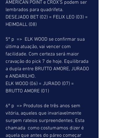
AMERICAN POINT e CROX’S podem ser 
lembrados para quadrifeta. 
DESEJADO BET (02) = FELIX LEO (03) = 
HEIMDALL (08) 
5º p  =>  ELK WOOD se confirmar sua 
última atuação, vai vencer com 
facilidade. Com certeza será maior 
cravação do pick 7 de hoje. Equilibrada 
a dupla entre BRUTTO AMORE, JURADO 
e ANDARILHO. 
ELK WOOD (06) = JURADO (07) = 
BRUTTO AMORE (01) 
6º p  => Produtos de três anos sem 
vitória, aqueles que invariavelmente 
surgem rateios surpreendentes. Esta 
chamada  como costumamos dizer é 
aquela que antes do páreo começar 