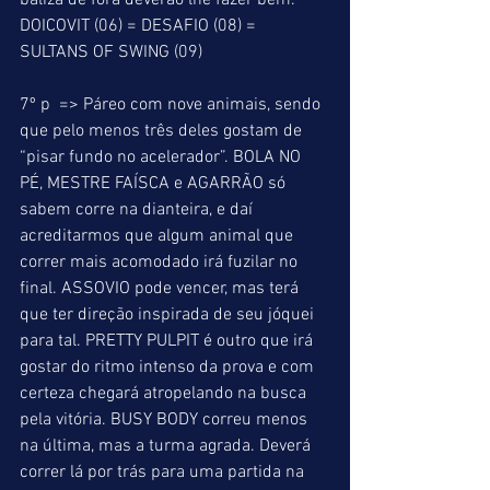
baliza de fora deverão lhe fazer bem. 
DOICOVIT (06) = DESAFIO (08) = 
SULTANS OF SWING (09) 
7º p  => Páreo com nove animais, sendo 
que pelo menos três deles gostam de 
“pisar fundo no acelerador”. BOLA NO 
PÉ, MESTRE FAÍSCA e AGARRÃO só 
sabem corre na dianteira, e daí 
acreditarmos que algum animal que 
correr mais acomodado irá fuzilar no 
final. ASSOVIO pode vencer, mas terá 
que ter direção inspirada de seu jóquei 
para tal. PRETTY PULPIT é outro que irá 
gostar do ritmo intenso da prova e com 
certeza chegará atropelando na busca 
pela vitória. BUSY BODY correu menos 
na última, mas a turma agrada. Deverá 
correr lá por trás para uma partida na 