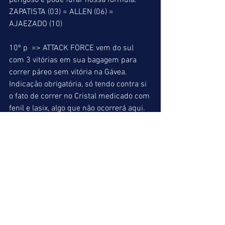
perigoso e pode furar nossa fórmula. 
ZAPATISTA (03) = ALLEN (06) = 
AJAEZADO (10) 
10º p  => ATTACK FORCE vem do sul 
com 3 vitórias em sua bagagem para 
correr páreo sem vitória na Gávea. 
Indicação obrigatória, só tendo contra si 
o fato de correr no Cristal medicado com 
fenil e lasix, algo que não ocorrerá aqui. 
Mesmo assim, levará nosso voto. Dupla 
boa com INVESTIGADO que vez por outra 
aparece correndo bem. JOMBA que 
largará pela última baliza tem chance de 
brigar pela dupla. 
ATTACK FORCE (02) = INVESTIGADO (11) 
= JOMBA (12) 
INDICAÇÕES FINAIS 