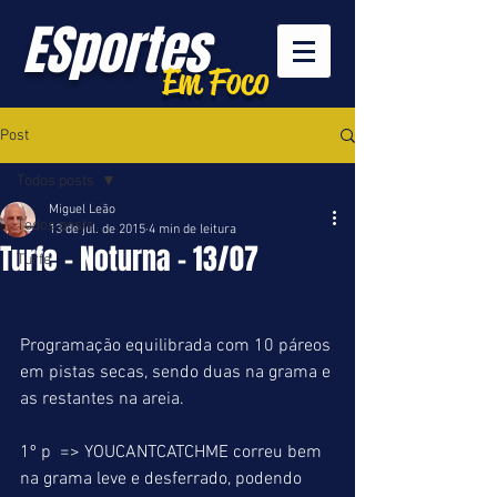
ESportes
Em Foco
Post
Todos posts
Miguel Leão
Todos posts
13 de jul. de 2015
4 min de leitura
Turfe - Noturna - 13/07
Turfe
Programação equilibrada com 10 páreos 
em pistas secas, sendo duas na grama e 
as restantes na areia. 
1º p  => YOUCANTCATCHME correu bem 
na grama leve e desferrado, podendo 