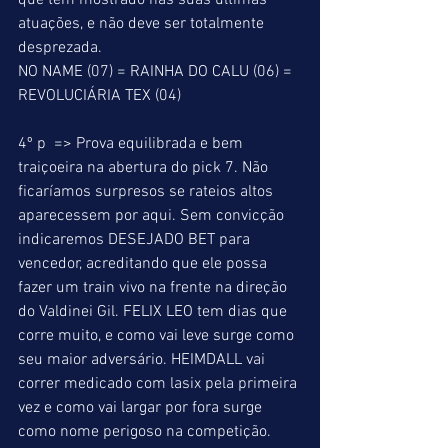
que tem mostrado nas suas últimas 
atuações, e não deve ser totalmente 
desprezada. 
NO NAME (07) = RAINHA DO CALU (06) = 
REVOLUCIÁRIA TEX (04) 
4º p  => Prova equilibrada e bem 
traiçoeira na abertura do pick 7. Não 
ficaríamos surpresos se rateios altos 
aparecessem por aqui. Sem convicção 
indicaremos DESEJADO BET para 
vencedor, acreditando que ele possa 
fazer um train vivo na frente na direção 
do Valdinei Gil. FELIX LEO tem dias que 
corre muito, e como vai leve surge como 
seu maior adversário. HEIMDALL vai 
correr medicado com lasix pela primeira 
vez e como vai largar por fora surge 
como nome perigoso na competição. 