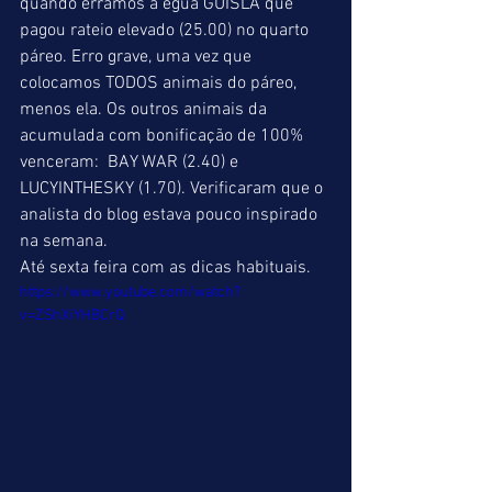
quando erramos a égua GUISLA que 
pagou rateio elevado (25.00) no quarto 
páreo. Erro grave, uma vez que 
colocamos TODOS animais do páreo, 
menos ela. Os outros animais da 
acumulada com bonificação de 100% 
venceram:  BAY WAR (2.40) e 
LUCYINTHESKY (1.70). Verificaram que o 
analista do blog estava pouco inspirado 
na semana.   
Até sexta feira com as dicas habituais. 
https://www.youtube.com/watch?
v=ZShXiYHBCrQ