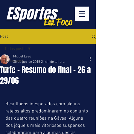
ESportes
Em Foco
Post
Todos posts
Miguel Leão
Todos posts
30 de jun. de 2015
2 min de leitura
Turfe - Resumo do final - 26 a
Turfe
29/06
Resultados inesperados com alguns 
rateios altos predominaram no conjunto 
das quatro reuniões na Gávea. Alguns  
dos jóqueis mais vitoriosos suspensos 
colaboraram para algumas destas 