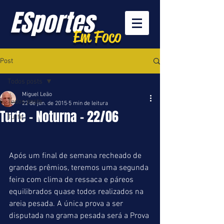
ESportes
Em Foco
Post
Todos posts
Miguel Leão
Todos posts
22 de jun. de 2015
5 min de leitura
Turfe - Noturna - 22/06
Turfe
Após um final de semana recheado de 
grandes prêmios, teremos uma segunda 
feira com clima de ressaca e páreos 
equilibrados quase todos realizados na 
areia pesada. A única prova a ser 
disputada na grama pesada será a Prova 