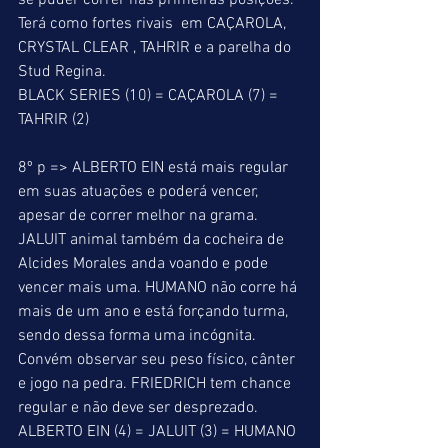
se puder correr nas primeiras posições. 
Terá como fortes rivais  em CAÇAROLA, 
CRYSTAL CLEAR , TAHRIR e a parelha do 
Stud Regina. 
BLACK SERIES (10) = CAÇAROLA (7) = 
TAHRIR (2) 
8º p => ALBERTO EIN está mais regular 
em suas atuações e poderá vencer, 
apesar de correr melhor na grama. 
JALUIT animal também da cocheira de 
Alcides Morales anda voando e pode 
vencer mais uma. HUMANO não corre há 
mais de um ano e está forçando turma, 
sendo dessa forma uma incógnita. 
Convém observar seu peso físico, cânter 
e jogo na pedra. FRIEDRICH tem chance 
regular e não deve ser desprezado. 
ALBERTO EIN (4) = JALUIT (3) = HUMANO 