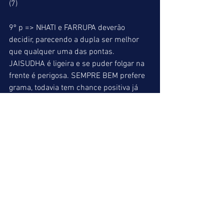
(7) 
9º p => NHATI e FARRUPA deverão 
decidir, parecendo a dupla ser melhor 
que qualquer uma das pontas. 
JAISUDHA é ligeira e se puder folgar na 
frente é perigosa. SEMPRE BEM prefere 
grama, todavia tem chance positiva já 
que a turma agrada. 
NHATI (6) = FARRUPA (2) = SEMPRE BEM 
(10) 
10º p => ICE MIX  da cocheira de 
C.Morgado Neto deverá vencer o último 
páreo.QUESTA PAROLA corre longe para 
uma atropelada e parece ser a maior 
adversária. Para trifeta e quadrifeta, 
selecionamos JANE’S GUN que vai 
correr de L1, FANTASTICA NIGHT e 