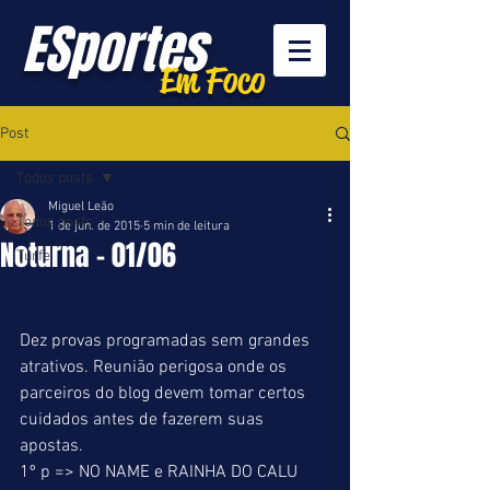
ESportes
Em Foco
Post
Todos posts
Miguel Leão
Todos posts
1 de jun. de 2015
5 min de leitura
Noturna - 01/06
Turfe
Dez provas programadas sem grandes 
atrativos. Reunião perigosa onde os 
parceiros do blog devem tomar certos 
cuidados antes de fazerem suas 
apostas. 
1º p => NO NAME e RAINHA DO CALU 