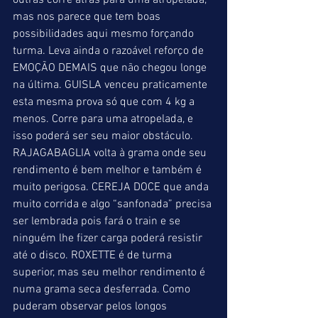
outras corre atrás para uma atropelada, 
mas nos parece que tem boas 
possibilidades aqui mesmo forçando 
turma. Leva ainda o razoável reforço de 
EMOÇÃO DEMAIS que não chegou longe 
na última. GUISLA venceu praticamente 
esta mesma prova só que com 4 kg a 
menos. Corre para uma atropelada, e 
isso poderá ser seu maior obstáculo. 
RAJAGABAGLIA volta à grama onde seu 
rendimento é bem melhor e também é 
muito perigosa. CEREJA DOCE que anda 
muito corrida e algo “sanfonada” precisa 
ser lembrada pois fará o train e se 
ninguém lhe fizer carga poderá resistir 
até o disco. ROXETTE é de turma 
superior, mas seu melhor rendimento é 
numa grama seca desferrada. Como 
puderam observar pelos longos 