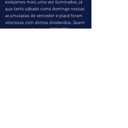
estejamos mais uma vez iluminados, já 
que tanto sábado como domingo nossas 
acumuladas de vencedor e placé foram 
vitoriosas com ótimos dividendos. Quem 
nos acompanhou com SENHORA 
OLÍMPIA, ARBEX e PASSE LIVRE no 
sábado e ISTILLBELIEVE, MIRACLE 
MAKER e THE BEST SARADA no 
domingo, deve estar bem satisfeito no 
final de semana. 
ACUMULADA DA NOTURNA => 3º P: 7 / 
4º P : 2 / 10º P : 9 
ACUMULADA DE PLACÉ => 2º P: 1 / 3º P: 
7 / 4º P: 2 / 5º P: 7 / 10º P: 9 
BARBADA DO DIA => 3º P: 7 
MELHOR PLACÉ => 5º P: 7 
MELHOR DUPLA => 3º P: 57 
PATADA DO LEÃO => 9º P: 5 
SUGESTÃO PARA O PICK 7 (R$ 40,00) 