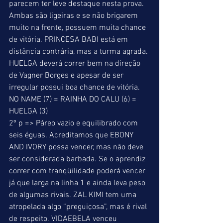
parecem ter leve destaque nesta prova. 
Ambas são ligeiras e se não brigarem 
muito na frente, possuem muita chance 
de vitória. PRINCESA BABI está em 
distância contrária, mas a turma agrada. 
HUELGA deverá correr bem na direção 
de Vagner Borges e apesar de ser 
irregular possui boa chance de vitória. 
NO NAME (7) = RAINHA DO CALU (6) = 
HUELGA (3) 
2º p => Páreo vazio e equilibrado com 
seis éguas. Acreditamos que EBONY 
AND IVORY possa vencer, mas não deve 
ser considerada barbada. Se o aprendiz 
correr com tranqüilidade poderá vencer 
já que larga na linha 1 e ainda leva peso 
de algumas rivais. ZAL KIMI tem uma 
atropelada algo “preguiçosa”, mas é rival 
de respeito. VIDAEBELA venceu 