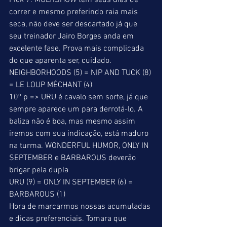
Pick 7. MULTISHOW tem seus dias de 
correr e mesmo preferindo raia mais 
seca, não deve ser descartado já que 
seu treinador Jairo Borges anda em 
excelente fase. Prova mais complicada 
do que aparenta ser, cuidado. 
NEIGHBORHOODS (5) = NIP AND TUCK (8) 
= LE LOUP MÉCHANT (4) 
10º p => URU é cavalo sem sorte, já que 
sempre aparece um para derrotá-lo. A 
baliza não é boa, mas mesmo assim 
iremos com sua indicação, está maduro 
na turma. WONDERFUL HUMOR, ONLY IN 
SEPTEMBER e BARBAROUS deverão 
brigar pela dupla 
URU (9) = ONLY IN SEPTEMBER (6) = 
BARBAROUS (1) 
Hora de marcarmos nossas acumuladas 
e dicas preferenciais. Tomara que 