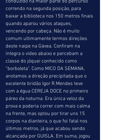
conduzido na maior parte do percurso 
correndo na segunda posição, para 
baixar a biblioteca nos 150 metros finais 
quando aparou vários ataques, 
vencendo por cabeça. Não é muito 
comum ultimamente termos direções 
deste naipe na Gávea. Confiram na 
íntegra o vídeo abaixo e percebam a 
classe do jóquei conhecido como 
“borboleta”. Como MICO DA SEMANA, 
anotamos a direção precipitada que o 
excelente bridão Igor R.Mendes teve 
com a égua CEREJA DOCE no primeiro 
páreo da noturna. Era única veloz da 
prova e poderia correr com mais calma 
na frente, mas optou por tirar uns 15 
corpos na dianteira, o que foi fatal nos 
últimos metros, já que acabou sendo 
alcançada por GUISLA. Em suma, jogou 