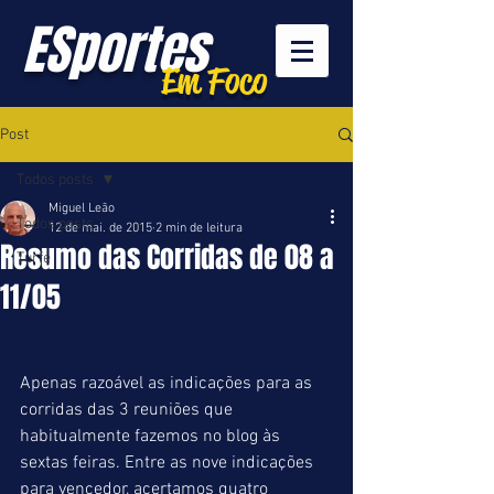
ESportes
Em Foco
Post
Todos posts
Miguel Leão
Todos posts
12 de mai. de 2015
2 min de leitura
Resumo das Corridas de 08 a
Turfe
11/05
Apenas razoável as indicações para as 
corridas das 3 reuniões que 
habitualmente fazemos no blog às 
sextas feiras. Entre as nove indicações 
para vencedor, acertamos quatro 