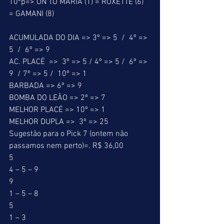
10ºp=> ON TO MARIA (1) = ROXETTE (6) 
= GAMANI (8) 
ACUMULADA DO DIA => 3º => 5  /  4º => 
5  /  6º => 9 
AC. PLACÉ  =>  3º => 5 / 4º => 5 /  6º => 
9  / 7º => 5 /  10º => 1 
BARBADA => 6º => 9 
BOMBA DO LEÃO => 2º => 7 
MELHOR PLACÉ => 10º => 1 
MELHOR DUPLA =>  3º => 25 
Sugestão para o Pick 7 (ontem não 
passamos nem perto)=. R$ 36,00 
5 
4 – 5 – 9 
9 
1 – 5 – 8 
5 
1 – 3 