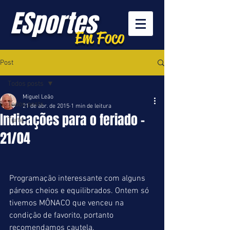
ESportes
Em Foco
Post
Todos posts
Miguel Leão
Todos posts
21 de abr. de 2015
1 min de leitura
Indicações para o feriado -
Turfe
21/04
Programação interessante com alguns 
páreos cheios e equilibrados. Ontem só 
tivemos MÔNACO que venceu na 
condição de favorito, portanto 
recomendamos cautela. 