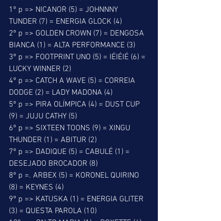
1º p => NICANOR (5) = JOHNNNY 
TUNDER (7) = ENERGIA GLOCK (4) 
2º p => GOLDEN CROWN (7) = DENGOSA 
BIANCA (1) = ALTA PERFORMANCE (3) 
3º p => FOOTPRINT UNO (5) = IÉIÉIÉ (6) = 
LUCKY WINNER (2) 
4º p => CATCH A WAVE (5) = CORREIA 
DODGE (2) = LADY MADONA (4) 
5º p => PIRA OLÍMPICA (4) = DUST CUP 
(9) = JUJU CATHY (5) 
6º p => SIXTEEN TOONS (9) = XINGU 
THUNDER (1) = ABITUR (2) 
7º p => DADIQUE (5) = CABULÉ (1) = 
DESEJADO BROCADOR (8) 
8º p =. ARBEX (5) = KORONEL QUIRINO 
(8) = KEYNES (4) 
9º p => KATUSKA (1) = ENERGIA GLITER 
(3) = QUESTA PAROLA (10) 