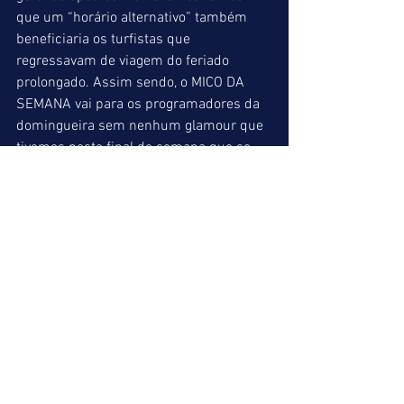
que um “horário alternativo” também 
beneficiaria os turfistas que 
regressavam de viagem do feriado 
prolongado. Assim sendo, o MICO DA 
SEMANA vai para os programadores da 
domingueira sem nenhum glamour que 
tivemos neste final de semana que se 
encerrou. 
Na próxima sexta feira estaremos de 
volta com as dicas habituais. 
Um abraço a todos. 
Miguel Leão 
https://www.youtube.com/watch?
v=VemzbbznfXc