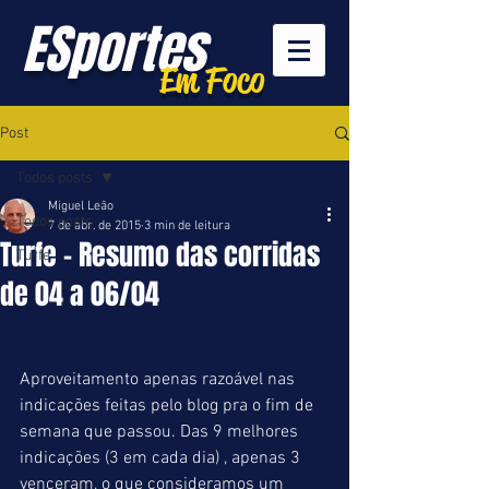
ESportes
Em Foco
Post
Todos posts
Miguel Leão
Todos posts
7 de abr. de 2015
3 min de leitura
Turfe - Resumo das corridas
Turfe
de 04 a 06/04
Aproveitamento apenas razoável nas 
indicações feitas pelo blog pra o fim de 
semana que passou. Das 9 melhores 
indicações (3 em cada dia) , apenas 3 
venceram, o que consideramos um 