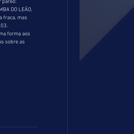
 páreo: 
BOMBA DO LEÃO, 
 fraca, mas 
03. 
ma forma aos 
s sobre as 