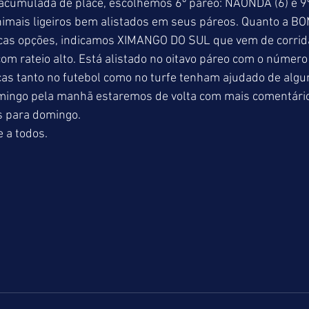
 acumulada de placé, escolhemos 6º páreo: NAONDA (6) e 9º
animais ligeiros bem alistados em seus páreos. Quanto a 
as opções, indicamos XIMANGO DO SUL que vem de corrida
m rateio alto. Está alistado no oitavo páreo com o número 
as tanto no futebol como no turfe tenham ajudado de algu
omingo pela manhã estaremos de volta com mais comentário
 para domingo. 
 a todos. 