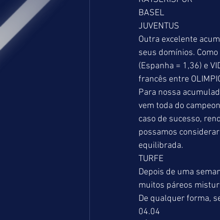
BASEL                              
JUVENTUS                          
Outra excelente acum
seus domínios. Como 
(Espanha = 1,36) e VI
francês entre OLIMP
Para nossa acumulada
vem toda do campeona
caso de sucesso, ren
possamos considerar 
equilibrada. 
TURFE 
Depois de uma semana
muitos páreos mistura
De qualquer forma, se
04.04 