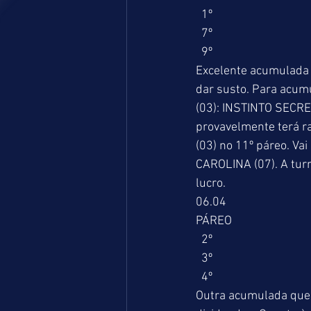
  1º                            
  7º                              
  9º                            
Excelente acumulada c
dar susto. Para acumu
(03): INSTINTO SECRE
provavelmente terá r
(03) no 11º páreo. Vai
CAROLINA (07). A tur
lucro. 
06.04 
PÁREO                        
  2º                              
  3º                              
  4º                              
Outra acumulada que 