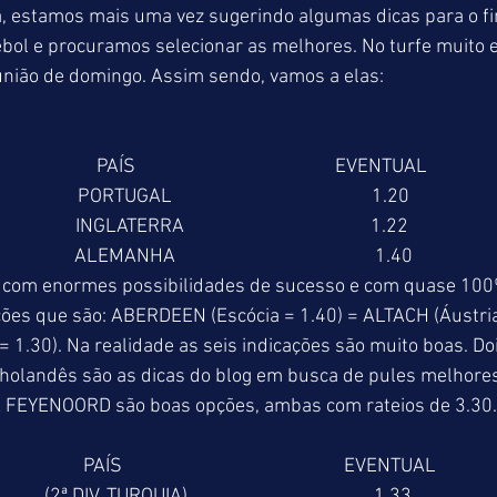
a, estamos mais uma vez sugerindo algumas dicas para o fi
bol e procuramos selecionar as melhores. No turfe muito eq
união de domingo. Assim sendo, vamos a elas: 
                      PAÍS                                             EVENTUAL 
                PORTUGAL                                             1.20   
               INGLATERRA                                          1.22 
            ALEMANHA                                             1.40 
com enormes possibilidades de sucesso e com quase 100%
ões que são: ABERDEEN (Escócia = 1.40) = ALTACH (Áustria 
1.30). Na realidade as seis indicações são muito boas. D
holandês são as dicas do blog em busca de pules melhore
FEYENOORD são boas opções, ambas com rateios de 3.30.
                   PAÍS                                                  EVENTUAL 
     (2ª DIV. TURQUIA)                                          1.33 