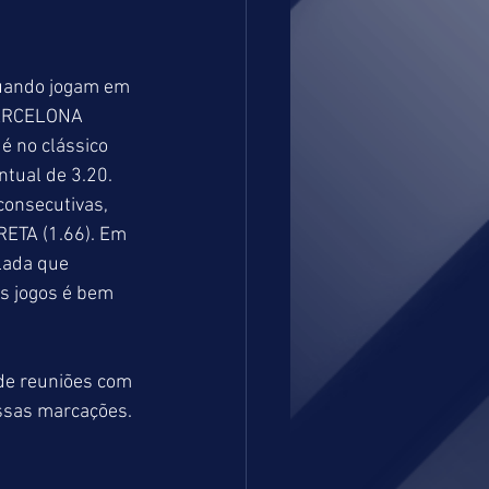
quando jogam em 
BARCELONA 
é no clássico 
ual de 3.20. 
onsecutivas, 
ETA (1.66). Em 
lada que 
s jogos é bem 
de reuniões com 
ssas marcações. 