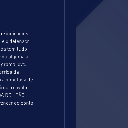
ue indicamos 
e o defensor 
ada tem tudo 
vida alguma a 
 grama leve. 
rrida da 
a acumulada de 
reo o cavalo 
BA DO LEÃO 
vencer de ponta 