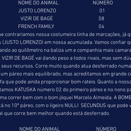
                    NOME DO ANIMAL                             NÚMERO 
                       JUSTO LORENZO                                     01 
                       VIZIR DE BAGÉ                                       08 
                      FRENCH FAMILY                                      04 
 contrariamos nossa costumeira linha de marcações, já q
s (JUSTO LORENZO) em nossa acumulada. Vamos confiar qu
nando ao quilômetro na baliza um e companhia mais camar
. VIZIR DE BAGÉ vai dando peso a todos rivais, mas sem dú
a seus recursos. Corre muito quando atua desferrado numa
m páreo mais equilibrado, mas acreditamos em grande co
fa que pode ainda proporcionar bom rateio. Quanto a noss
ntamos KATUSKA número 02 do primeiro páreo e no nono pá
uma correr bem com o bom jóquei Marcelo Almeida. A BOM
tá no 10º páreo, com o ligeiro NULLI  SECUNDUS que pode 
mal que corre bem melhor quando está desferrado. 
                     NOME DO ANIMAL                               NÚMERO 