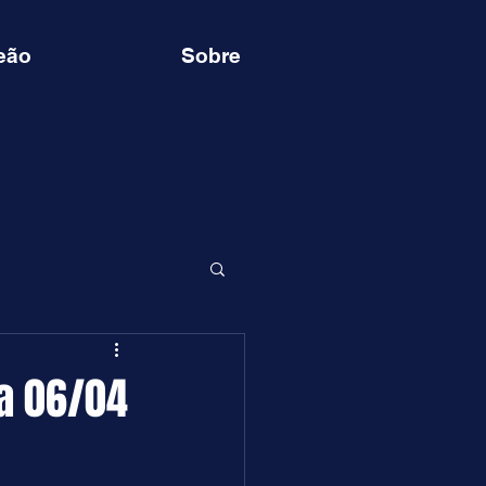
eão
Sobre
 a 06/04