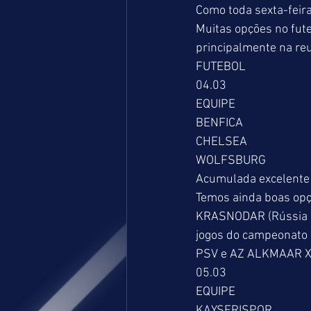
Como toda sexta-feir
Muitas opções no fute
principalmente na re
FUTEBOL 
04.03 
EQUIPE                           
BENFICA                          
CHELSEA                         
WOLFSBURG                     
Acumulada excelente 
Temos ainda boas opç
KRASNODAR (Rússia = 
jogos do campeonato 
PSV e AZ ALKMAAR X 
05.03 
EQUIPE                           
KAYSERISPOR                   