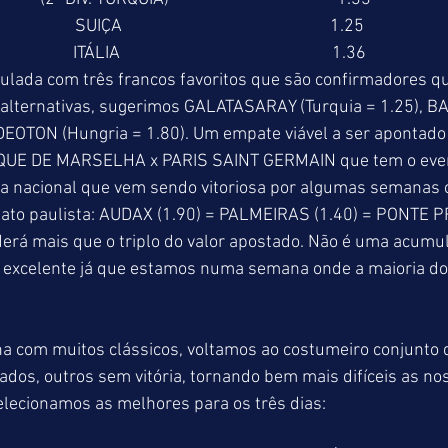
                 SUIÇA                                                    1.25 
             ITÁLIA                                                     1.36 
ulada com três francos favoritos que são confirmadores 
alternativas, sugerimos GALATASARAY (Turquia = 1.25), 
DEOTON (Hungria = 1.80). Um empate viável a ser apontado 
IQUE DE MARSELHA x PARIS SAINT GERMAIN que tem o event
 nacional que vem sendo vitoriosa por algumas semanas c
to paulista: AUDAX (1.90) = PALMEIRAS (1.40) = PONTE PR
derá mais que o triplo do valor apostado. Não é uma acumu
excelente já que estamos numa semana onde a maioria do
 com muitos clássicos, voltamos ao costumeiro conjunto 
dos, outros sem vitória, tornando bem mais difíceis as no
lecionamos as melhores para os três dias: 