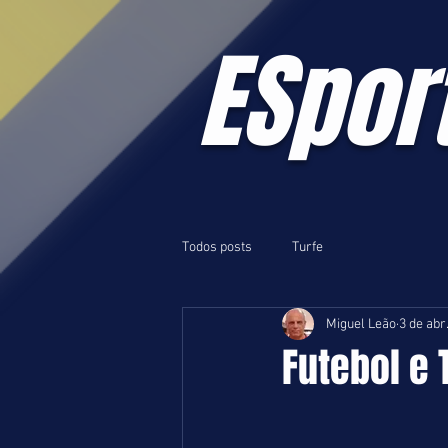
ESpor
Todos posts
Turfe
Miguel Leão
3 de abr
Futebol e 