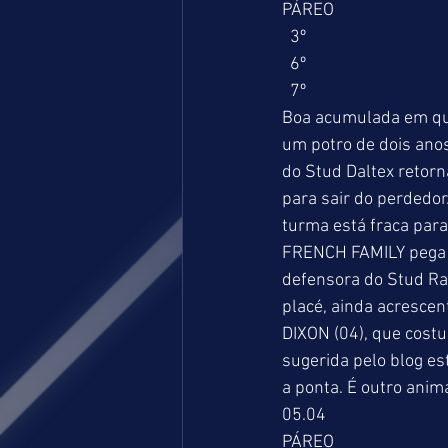
PÁREO                        
  3º                            
  6º                              
  7º                             
Boa acumulada em que
um potro de dois ano
do Stud Daltex retor
para sair do perdedor
turma está fraca par
FRENCH FAMILY pega u
defensora do Stud Ra
placé, ainda acresce
DIXON (04), que cost
sugerida pelo blog es
a ponta. É outro ani
05.04 
PÁREO                        