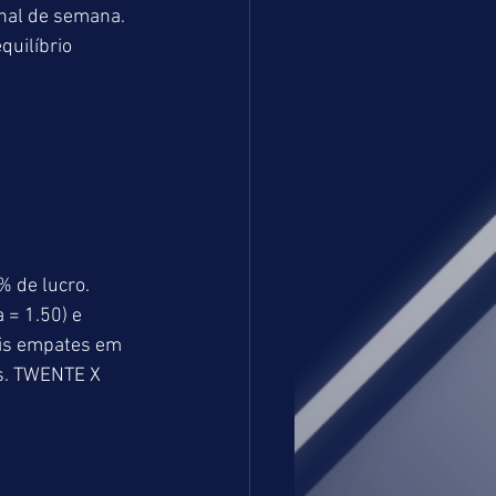
nal de semana. 
uilíbrio 
 de lucro. 
= 1.50) e 
ois empates em 
s. TWENTE X 
 