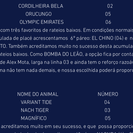
                       CORDILHEIRA BELA                                     02 
                           ORUCUNGO                                             05 
                        OLYMPIC EMIRATES                                   06 
om três favoritos de rateios baixos. Em condições normais
lada de placé acrescentamos  6º páreo: EL CHINO (04) e  n
TO. Também acreditamos muito no sucesso desta acumulad
ateios baixos. Como BOMBA DO LEÃO, a opção fica por con
 de Alex Mota, larga na linha 03 e ainda tem o reforço razoá
ma não tem nada demais, e nossa escolhida poderá propor
                   NOME DO ANIMAL                                 NÚMERO 
                       VARIANT TIDE                                            04 
                       NACH TIGER                                               03 
                       MAGNÍFICO                                                 05 
acreditamos muito em seu sucesso, e que  possa proporci