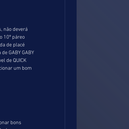
, não deverá 
o 10º páreo 
a de placé 
ta de GABY GABY 
vel de QUICK 
cionar um bom 
onar bons 