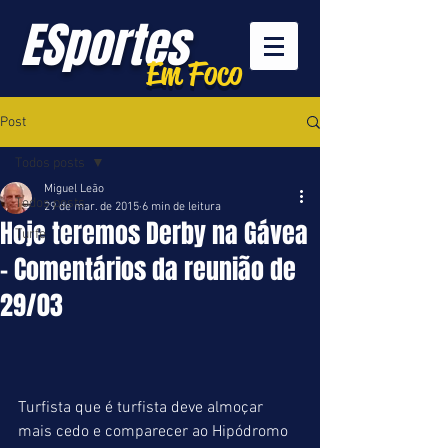
ESportes
Em Foco
Post
Todos posts
Miguel Leão
Todos posts
29 de mar. de 2015
6 min de leitura
Hoje teremos Derby na Gávea
Turfe
- Comentários da reunião de
29/03
Turfista que é turfista deve almoçar 
mais cedo e comparecer ao Hipódromo 