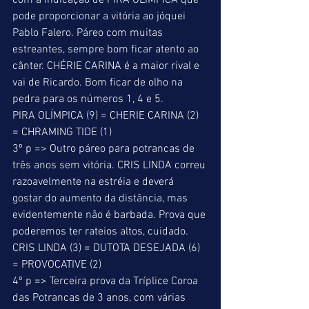
com a indicação de PIRA OLÍMPICA que 
pode proporcionar a vitória ao jóquei 
Pablo Falero. Páreo com muitas 
estreantes, sempre bom ficar atento ao 
cânter. CHÉRIE CARINA é a maior rival e 
vai de Ricardo. Bom ficar de olho na 
pedra para os números 1, 4 e 5. 
PIRA OLÍMPICA (9) = CHERIE CARINA (2) 
= CHRAMING TIDE (1) 
3º p => Outro páreo para potrancas de 
três anos sem vitória. CRIS LINDA correu 
razoavelmente na estréia e deverá 
gostar do aumento da distância, mas 
evidentemente não é barbada. Prova que 
poderemos ter rateios altos, cuidado. 
CRIS LINDA (3) = DUTOTA DESEJADA (6) 
= PROVOCATIVE (2) 
4º p => Terceira prova da Tríplice Coroa 
das Potrancas de 3 anos, com várias 