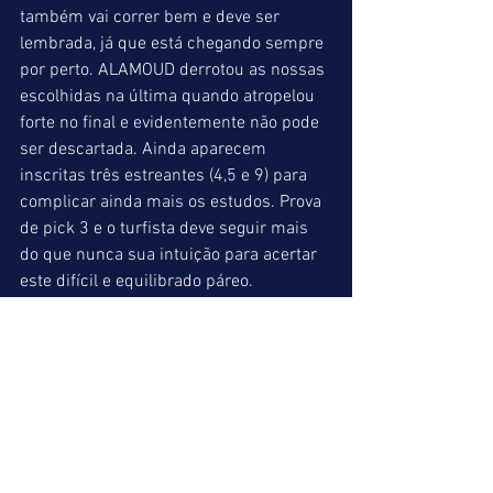
também vai correr bem e deve ser 
lembrada, já que está chegando sempre 
por perto. ALAMOUD derrotou as nossas 
escolhidas na última quando atropelou 
forte no final e evidentemente não pode 
ser descartada. Ainda aparecem 
inscritas três estreantes (4,5 e 9) para 
complicar ainda mais os estudos. Prova 
de pick 3 e o turfista deve seguir mais 
do que nunca sua intuição para acertar 
este difícil e equilibrado páreo. 
JUNGLE GIRL (7) = IT’S DANNY (2) = 
ALAMOUD (6) 
11º P => 1300 metros, 13 animais 
inscritos na prova de fechamento da 
reunião, onde poderemos ter rateios 
altos. Como o páreo é meio lotérico, 
vamos indicar BASIL que vai bem 