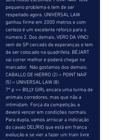
será nosso escolhido. POINT NAIF teve 
pequeno problema e tem de ser 
respeitado agora. UNIVERSAL LAW 
ganhou firme em 2000 metros e com 
certeza é um excelente reforço para o 
número 2. Dos demais, VERO DA VINCI 
vem de SP cercado de esperanças e tem 
de ser colocado na quadrifeta. BÉJART 
vai correr melhor e poderá chegar no 
marcador.  Não gostamos dos demais. 
CABALLO DE HIERRO (2) = POINT NAIF 
(5) = UNIVERSAL LAW (8) 
7º p => BILLY GIRL encara uma turma de 
animais corredores, mas que não a 
intimidam. Força da competição, e 
deverá vencer em condições normais. 
Para dupla, vamos arriscar a indicação 
do cavalo DELÍRIO que está em franca 
evolução e se vier a fazer um train livre 