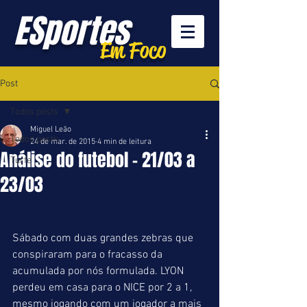
ESportes
Em Foco
Post
Todos posts
Miguel Leão
Todos posts
24 de mar. de 2015
4 min de leitura
Análise do futebol - 21/03 a
Turfe
23/03
Sábado com duas grandes zebras que 
conspiraram para o fracasso da 
acumulada por nós formulada. LYON 
perdeu em casa para o NICE por 2 a 1, 
mesmo jogando com um jogador a mais  