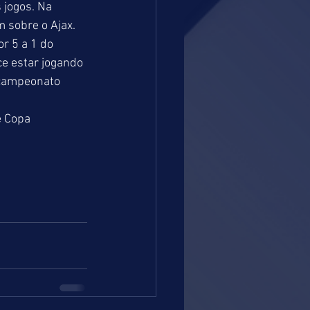
 jogos. Na 
 sobre o Ajax. 
r 5 a 1 do 
e estar jogando 
 campeonato 
 Copa 
 