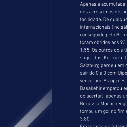
Apenas a acumulada n
nos acréscimos do jo
facilidade. De qualqu
internacionais ( no s
conseguido pelo Birmi
foram obtidos aos 93 
1.55. Os outros dois 
sugeridas, Kortrijk e
Salzburg perdeu em ca
sair do 0 a 0 com Uj
venceram. As opções 
Basakehir empatou em
de acertar), apenas 
Borussia Moenchenglad
tomou um gol no fim 
3.80.  
Em termos de futebol 