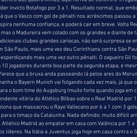
líder invicto Botafogo por 3 a 1. Resultado normal, que embo
já que o Vasco com gol de pênalti nos acréscimos passou a s
spira nenhuma confiança, e poderá cair em breve. Volta R
 mas o Madureira vem colado com os grandes e diante de ta
dicionais clubes grandes cariocas, não será surpresa se en
m São Paulo, mais uma vez deu Corinthians contra São Paul
desperdiçando mais uma vez outro pênalti. O zagueiro Gil fo
 10 jogadores durante boa parte da segunda etapa, e mes
Parece que a bruxa anda passeando lá pelos ares do Morum
manha o Bayern Munich vai folgando cada vez mais, já que 
ara o bom time do Augsburg (muito forte quando joga em cas
dente vitória do Atlético Bilbao sobre o Real Madrid por 1 
elona que massacrou o Rayo Vallecano por 6 a 1 com 3 gols
 para o timaço da Catalunha. Nada definido, muito difícil ar
 Atlético Madrid ao empatar em casa com Valência por 1 a
os líderes. Na Itália a Juventus joga hoje em casa contra o 