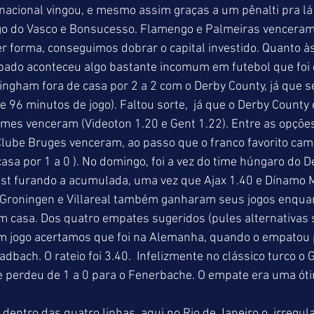
acional vingou, e mesmo assim graças a um pênalti pra lá 
go do Vasco e Bonsucesso. Flamengo e Palmeiras venceram 
er forma, conseguimos dobrar o capital investido. Quanto 
ábado aconteceu algo bastante incomum em futebol que foi
ngham fora de casa por 2 a 2 com o Derby County, já que se
e 96 minutos de jogo). Faltou sorte,  já que o Derby County 
times venceram (Videoton 1.20 e Gent 1.22). Entre as opçõe
 Clube Bruges venceram, ao passo que o franco favorito cam
sa por 1 a 0 ). No domingo, foi a vez do time húngaro do 
pest furando a acumulada, uma vez que Ajax 1.40 e Dínamo 
Groningen e Villareal também ganharam seus jogos enquan
 casa. Dos quatro empates sugeridos (pules alternativas s
um jogo acertamos que foi na Alemanha, quando o empatou p
bach. O rateio foi 3.40.  Infelizmente no clássico turco o 
e perdeu de 1 a 0 para o Fenerbache. O empate era uma óti
dentro das quatro linhas, aqui no Rio de Janeiro o  irregul