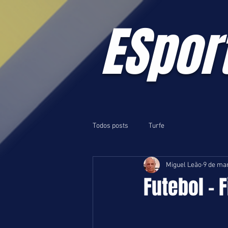
ESpor
Todos posts
Turfe
Miguel Leão
9 de mar
Futebol - 