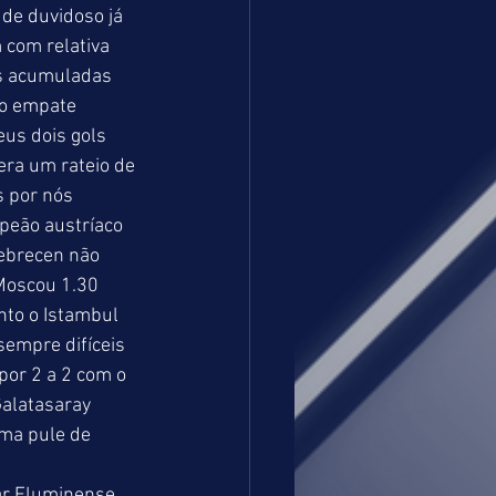
de duvidoso já 
com relativa 
às acumuladas 
 o empate 
us dois gols 
era um rateio de 
s por nós 
peão austríaco 
Debrecen não 
Moscou 1.30 
to o Istambul 
empre difíceis 
or 2 a 2 com o 
Galatasaray 
ma pule de 
ar Fluminense  