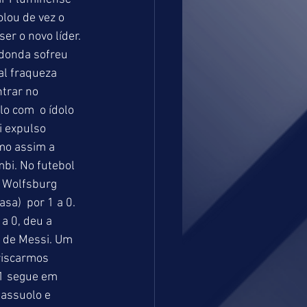
lou de vez o 
er o novo líder. 
edonda sofreu 
l fraqueza 
trar no 
o com  o ídolo 
i expulso 
mo assim a 
bi. No futebol 
o Wolfsburg 
a)  por 1 a 0. 
a 0, deu a 
 de Messi. Um 
riscarmos 
 1 segue em 
Sassuolo e 