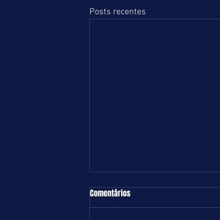
Posts recentes
TURFE = DOMINGO = 09.08.26 = SP
Comentários
Boa e equilibrada programação