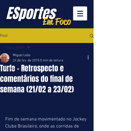
ESportes
Em Foco
Post
Todos posts
Miguel Leão
Todos posts
24 de fev. de 2015
5 min de leitura
Turfe - Retrospecto e
Turfe
comentários do final de
semana (21/02 a 23/02)
Fim de semana movimentado no Jockey 
Clube Brasileiro, onde as corridas de 