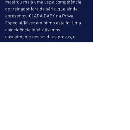
mostrou mais uma vez a competência 
do treinador fora de série, que ainda 
apresentou CLARA BABY na Prova 
Especial Talvez em ótimo estado. Uma 
coincidência infeliz tivemos 
casualmente nestas duas provas, e 
ambas foram protagonizadas pelo bom 
jóquei B. Reis , que não anda numa fase 
das melhores e chegou em segundo 
lugar nos dois páreos. Na primeira, ao 
pilotar LADY CHARLOTTE deu uma 
vantagem na entrada da reta, da qual se 
aproveitou o esperto jóquei V.Gil com 
SWEET NANA para vencer o páreo por 
dentro. Outro erro nos pareceu na 
condução de ABELHUDO (domingo – 6º 
páreo), quando quis vencer buscando 
uma passagem improvável por junto à 
cerca interna, e com certeza somente 