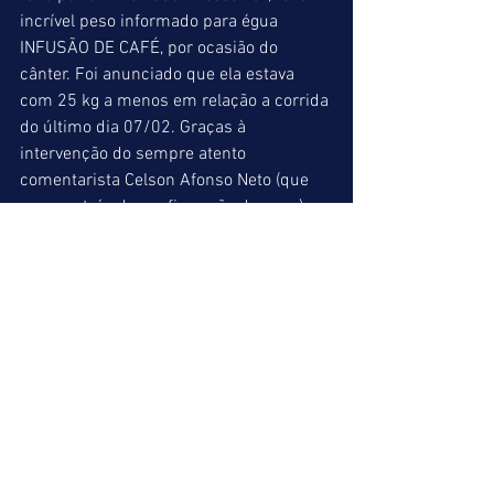
incrível peso informado para égua 
INFUSÃO DE CAFÉ, por ocasião do 
cânter. Foi anunciado que ela estava 
com 25 kg a menos em relação a corrida 
do último dia 07/02. Graças à 
intervenção do sempre atento 
comentarista Celson Afonso Neto (que 
correu atrás da confirmação do peso), 
conseguiram fazer a retificação (ela 
estava com apenas 4 kg a menos). O 
problema maior foi que esta correção só 
foi feita quando faltava apenas 1 minuto 
para início da prova, que por sinal era o 
primeiro páreo do Betting 5. Esse tipo 
de falha é grave, merecendo assim por 
parte deste blog o justo título de MICO 
DA SEMANA. 
Durante a semana, falaremos mais de 