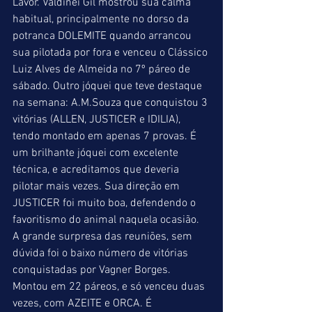
Lavor. Valdinei Gil mostrou sua calma 
habitual, principalmente no dorso da 
potranca DOLEMITE quando arrancou 
sua pilotada por fora e venceu o Clássico 
Luiz Alves de Almeida no 7º páreo de 
sábado. Outro jóquei que teve destaque 
na semana: A.M.Souza que conquistou 3 
vitórias (ALLEN, JUSTICER e IDILIA), 
tendo montado em apenas 7 provas. É 
um brilhante jóquei com excelente 
técnica, e acreditamos que deveria 
pilotar mais vezes. Sua direção em 
JUSTICER foi muito boa, defendendo o 
favoritismo do animal naquela ocasião. 
A grande surpresa das reuniões, sem 
dúvida foi o baixo número de vitórias 
conquistadas por Vagner Borges. 
Montou em 22 páreos, e só venceu duas 
vezes, com AZEITE e ORCA. É 