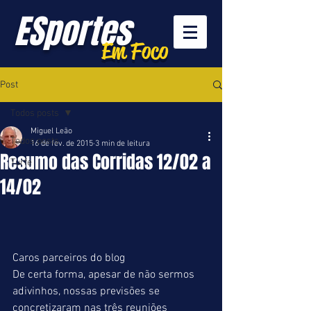
ESportes
Em Foco
Post
Todos posts
Miguel Leão
Todos posts
16 de fev. de 2015
3 min de leitura
Resumo das Corridas 12/02 a
Turfe
14/02
Caros parceiros do blog 
De certa forma, apesar de não sermos 
adivinhos, nossas previsões se 
concretizaram nas três reuniões 