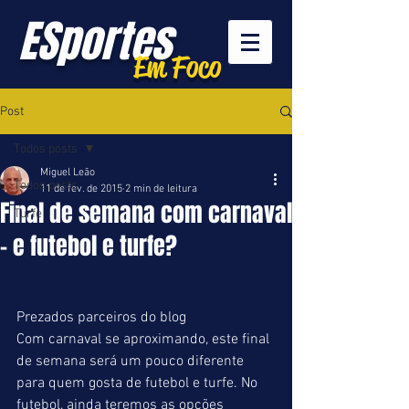
ESportes
Em Foco
Post
Todos posts
Miguel Leão
Todos posts
11 de fev. de 2015
2 min de leitura
Final de semana com carnaval
Turfe
- e futebol e turfe?
Prezados parceiros do blog 
Com carnaval se aproximando, este final 
de semana será um pouco diferente 
para quem gosta de futebol e turfe. No 
futebol, ainda teremos as opções 