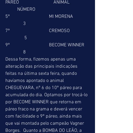
PÁREO                             ANIMAL                 
          NÚMERO  
5º                                 MI MORENA              
               3 
7º                                 CREMOSO                
                5 
9º                                 BECOME WINNER    
               8 
Dessa forma, fizemos apenas uma 
alteração das principais indicações 
feitas na última sexta feira, quando 
havíamos apontado o animal 
CHEGUEVARA, nº 6 do 10º páreo para 
acumulada do dia. Optamos por trocá-lo 
por BECOME WINNER que retorna em 
páreo fraco na grama e deverá vencer 
com facilidade o 9º páreo, ainda mais 
que vai montada pelo campeão Vagner 
Borges.  Quanto a BOMBA DO LEÃO, a 