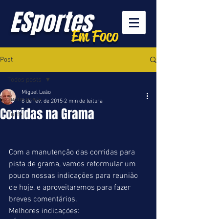
ESportes
Em Foco
Post
Todos posts
Miguel Leão
Todos posts
8 de fev. de 2015
2 min de leitura
Corridas na Grama
Turfe
Com a manutenção das corridas para 
pista de grama, vamos reformular um 
pouco nossas indicações para reunião 
de hoje, e aproveitaremos para fazer 
breves comentários. 
Melhores indicações: 