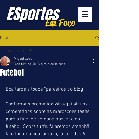
ESportes
Em Foco
Post
Todos posts
Miguel Leão
Todos posts
3 de fev. de 2015
4 min de leitura
Futebol
Turfe
Boa tarde a todos “parceiros do blog” 
Conforme o prometido vão aqui alguns 
comentários sobre as marcações feitas 
para o final de semana passada no 
futebol. Sobre turfe, falaremos amanhã. 
Não foi uma boa largada, já que das 6 