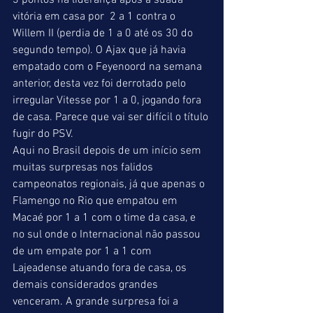
3 pontos na liderança após a suada 
vitória em casa por  2 a 1 contra o 
Willem II (perdia de 1 a 0 até os 30 do 
segundo tempo). O Ajax que já havia 
empatado com o Feyenoord na semana 
anterior, desta vez foi derrotado pelo 
irregular Vitesse por 1 a 0, jogando fora 
de casa. Parece que vai ser difícil o título 
fugir do PSV.  
Aqui no Brasil depois de um início sem 
muitas surpresas nos falidos 
campeonatos regionais, já que apenas o 
Flamengo no Rio que empatou em 
Macaé por 1 a 1 com o time da casa, e 
no sul onde o Internacional não passou 
de um empate por 1 a 1 com 
Lajeadense atuando fora de casa, os 
demais considerados grandes 
venceram. A grande surpresa foi a 