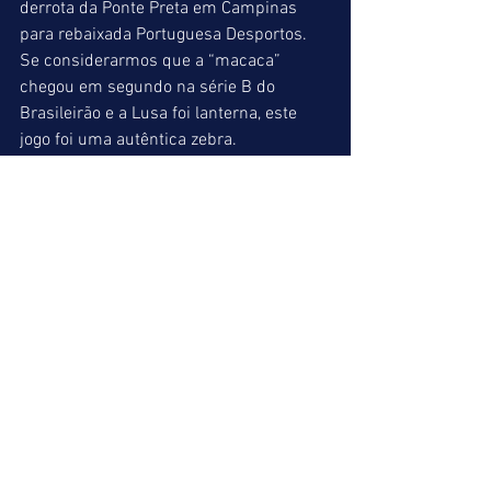
derrota da Ponte Preta em Campinas 
para rebaixada Portuguesa Desportos. 
Se considerarmos que a “macaca” 
chegou em segundo na série B do 
Brasileirão e a Lusa foi lanterna, este 
jogo foi uma autêntica zebra. 
Se alguém quiser fazer uma acumulada 
no meio de semana de jogos em alguns 
países da Europa, segue a dica abaixo: 
BORUSSIA MOENCHENGLADBACH 
(Alemanha) – eventual de 1,50 
ZWOLLE ( Holanda) – eventual de 1,30 
ASTERAS TRIPOLI (Grécia) – eventual de 
1,36 
Lembrando sempre, que estes eventuais 
são tirados do site 
www.sportingbet.com. A acumulada 
das 3 equipes renderá mais de 100% de 
dividendos. 