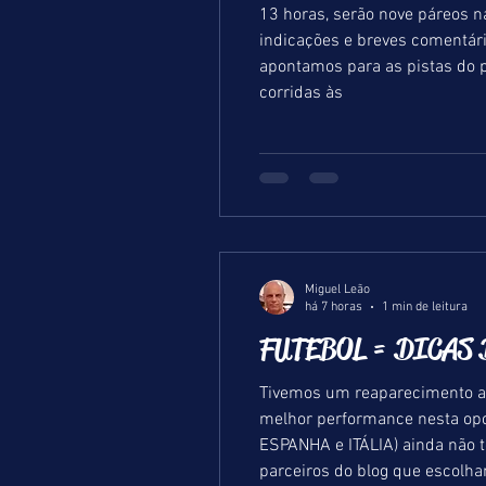
13 horas, serão nove páreos na grama e um na areia, 
indicações e breves comentári
apontamos para as pistas do 
corridas às
Miguel Leão
há 7 horas
1 min de leitura
FUTEBOL = DICAS D
Tivemos um reaparecimento ap
melhor performance nesta op
ESPANHA e ITÁLIA) ainda não
parceiros do blog que escolh