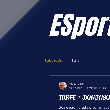
ESpor
Todos posts
Turfe
Miguel Leão
há 5 horas
3 min de leitura
TURFE = DOMINGO 
Boa e equilibrada programaçã