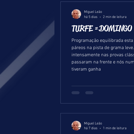
Miguel Leão
há 5 dias
2 min de leitura
TURFE =DOMINGO =
Programação equilibrada esta 
páreos na pista de grama leve. Ontem tivemos uma tarde festiva, em que mais uma vez o treinador Luiz Esteves bril
intensamente nas provas cláss
passaram na frente e nós num
tiveram ganha
Miguel Leão
há 7 dias
1 min de leitura