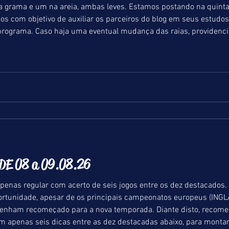
ambas leves. Estamos postando na quinta-feira (06.08), as nossas
os com objetivo de auxiliar os parceiros do blog em seus estudos
programa. Caso haja uma eventual mudança das raias, providenc
E 08 a 09.08.26
enas regular com acerto de seis jogos entre os dez destacados
ortunidade, apesar de os principais campeonatos europeus (IN
 tenham recomeçado para a nova temporada. Diante disto, reco
am apenas seis dicas entre as dez destacadas abaixo, para mon