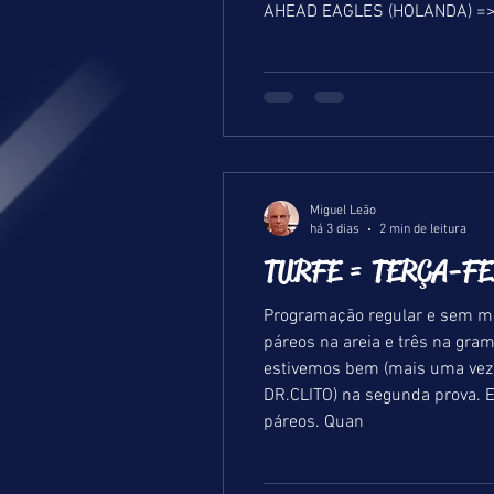
AHEAD EAGLES (HOLANDA) =
Miguel Leão
há 3 dias
2 min de leitura
TURFE = TERÇA-FEI
Programação regular e sem mai
páreos na areia e três na gr
estivemos bem (mais uma vez)
DR.CLITO) na segunda prova. 
páreos. Quan