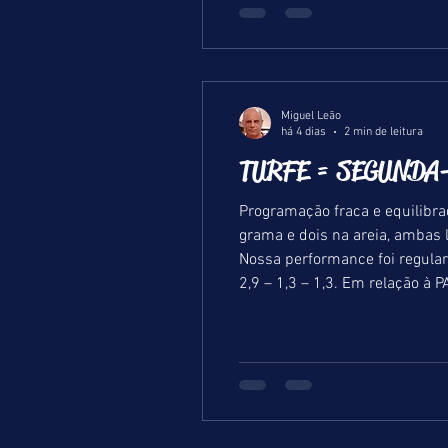
Miguel Leão
há 4 dias
2 min de leitura
TURFE = SEGUNDA-
Programação fraca e equilibra
grama e dois na areia, ambas leves. Ontem foi uma domingueira com algumas surpresas em que quatro 
Nossa performance foi regular