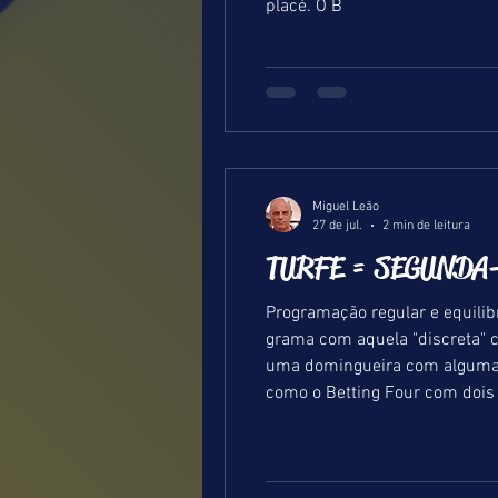
placé. O B
Miguel Leão
27 de jul.
2 min de leitura
TURFE = SEGUNDA-
Programação regular e equilib
grama com aquela "discreta" ce
uma domingueira com algumas 
como o Betting Four com dois