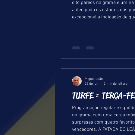
oito páreos na grama e um na areia, ambas leves. Estamos postando na quinta
antecipada os estudos dos parcei
Miguel Leão
28 de jul.
2 min de leitura
TURFE = TERÇA-FEI
Programação regular e equilib
na grama com uma cerca móvel a oito metros
surpresas com quatro favorito
vencedores. A PATADA DO LEÃO