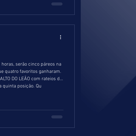
 horas, serão cinco páreos na
 SALTO DO LEÃO com rateios de
2,9 – 1,3 – 1,3. Em relação à PATADA DO LEÃO (NATY) correu pouco na quarta prova e finalizou na quinta posição. Qu