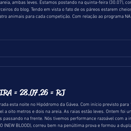
-feira (30.07), com objetivo de auxiliar de forma
ros do blog. Tendo em vista o fato de os páreos estarem cheios, faremo
excepcional a indicação de quatro animais para cada competiç
RA = 28.07.26 = RJ
rada esta noite no Hipódromo da Gávea. Com início previsto para
 e dois na areia. As raias estão leves. Ontem foi uma noturna com algumas
s passando na frente. Nós tivemos performance razoável com a i
 (NEW BLOOD), correu bem na penúltima prova e formou a dupla,